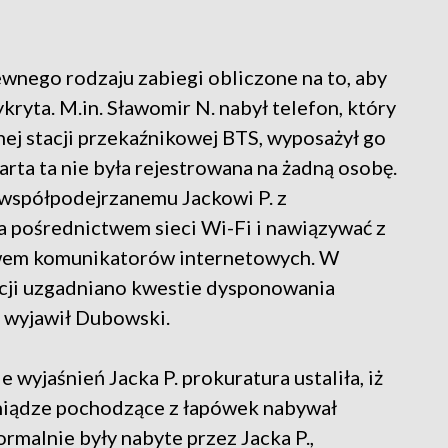
wnego rodzaju zabiegi obliczone na to, aby
ykryta. M.in. Sławomir N. nabył telefon, który
nej stacji przekaźnikowej BTS, wyposażył go
rta ta nie była rejestrowana na żadną osobę.
 współpodejrzanemu Jackowi P. z
a pośrednictwem sieci Wi-Fi i nawiązywać z
twem komunikatorów internetowych. W
cji uzgadniano kwestie dysponowania
 wyjawił Dubowski.
wyjaśnień Jacka P. prokuratura ustaliła, iż
ieniądze pochodzące z łapówek nabywał
rmalnie były nabyte przez Jacka P.,