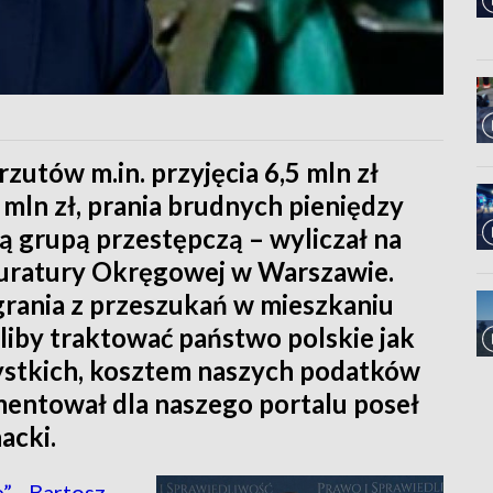
zutów m.in. przyjęcia 6,5 mln zł
 mln zł, prania brudnych pieniędzy
 grupą przestępczą – wyliczał na
kuratury Okręgowej w Warszawie.
nagrania z przeszukań w mieszkaniu
eliby traktować państwo polskie jak
ystkich, kosztem naszych podatków
omentował dla naszego portalu poseł
acki.
” - Bartosz