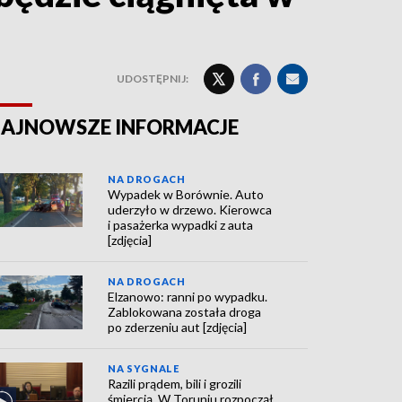
UDOSTĘPNIJ:
AJNOWSZE INFORMACJE
NA DROGACH
Wypadek w Borównie. Auto
uderzyło w drzewo. Kierowca
i pasażerka wypadki z auta
[zdjęcia]
NA DROGACH
Elzanowo: ranni po wypadku.
Zablokowana została droga
po zderzeniu aut [zdjęcia]
NA SYGNALE
Razili prądem, bili i grozili
śmiercią. W Toruniu rozpoczął