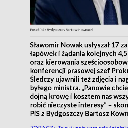
Poseł PiS z Bydgoszczy Bartosz Kownacki
Sławomir Nowak usłyszał 17 zar
łapówek i żądania kolejnych 4,5
oraz kierowania sześcioosobową
konferencji prasowej szef Pro
Śledczy ujawnili też zdjęcia i 
byłego ministra. „Panowie chci
dojną krowę i kosztem nas wsz
robić nieczyste interesy” – sk
PiS z Bydgoszczy Bartosz Kown
ZOBACZ: „Ta sytuacja wygląda fatalnie