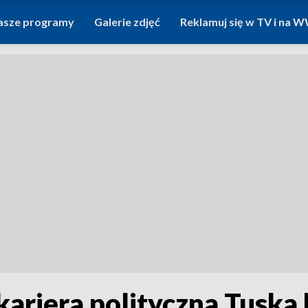
asze programy
Galerie zdjęć
Reklamuj się w TV i na
kariera polityczna Tuska 