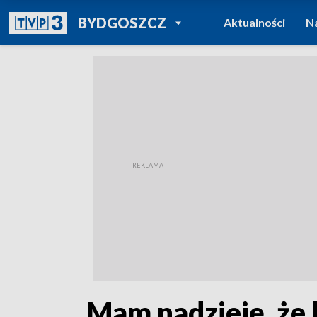
POWRÓT DO
BYDGOSZCZ
Aktualności
N
TVP REGIONY
„Mam nadzieję, że 