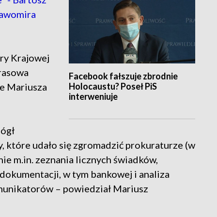
ławomira
ry Krajowej
prasowa
Facebook fałszuje zbrodnie
Holocaustu? Poseł PiS
e Mariusza
interweniuje
mógł
, które udało się zgromadzić prokuraturze (w
 nie m.in. zeznania licznych świadków,
 dokumentacji, w tym bankowej i analiza
munikatorów – powiedział Mariusz