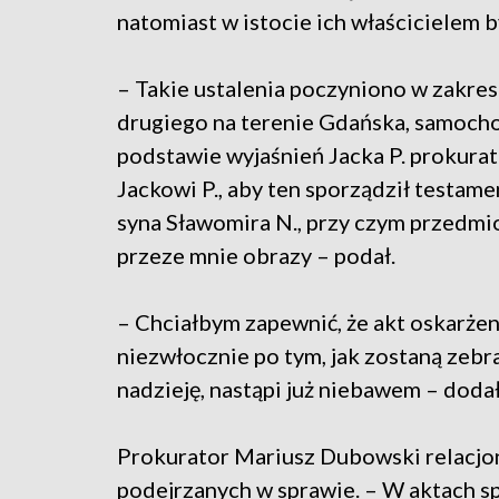
natomiast w istocie ich właścicielem b
– Takie ustalenia poczyniono w zakre
drugiego na terenie Gdańska, samocho
podstawie wyjaśnień Jacka P. prokuratu
Jackowi P., aby ten sporządził testame
syna Sławomira N., przy czym przedmi
przeze mnie obrazy – podał.
– Chciałbym zapewnić, że akt oskarżen
niezwłocznie po tym, jak zostaną zeb
nadzieję, nastąpi już niebawem – dod
Prokurator Mariusz Dubowski relacjon
podejrzanych w sprawie. – W aktach sp