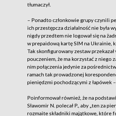
tłumaczył.
– Ponadto członkowie grupy czynili pe
ich przestępcza działalność nie była w
nigdy przedtem nie logował się na żad
w prepaidową kartę SIM na Ukrainie, ka
Tak skonfigurowany zestaw przekazał
pouczeniem, że ma korzystać z niego z
nim połączenia jedynie za pośrednic
ramach tak prowadzonej koresponden
pieniędzmi pochodzącymi z łapówek –
Poinformował również, że na podstawie 
Sławomir N. polecał P., aby „ten za p
rozmaite składniki majątkowe, które fo