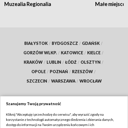
Muzealia Regionalia
Małe miejscow
BIAŁYSTOK
/
BYDGOSZCZ
/
GDAŃSK
/
GORZÓW WLKP.
/
KATOWICE
/
KIELCE
/
KRAKÓW
/
LUBLIN
/
ŁÓDŹ
/
OLSZTYN
/
OPOLE
/
POZNAŃ
/
RZESZÓW
/
SZCZECIN
/
WARSZAWA
/
WROCŁAW
Szanujemy Twoją prywatność
Dołącz do nas:
Kliknij "Akceptuję i przechodzę do serwisu", aby wyrazić zgody na
korzystanie z technologii automatycznego śledzenia i zbierania danych,
TVP
dostęp do informacji na Twoim urządzeniu końcowym i ich