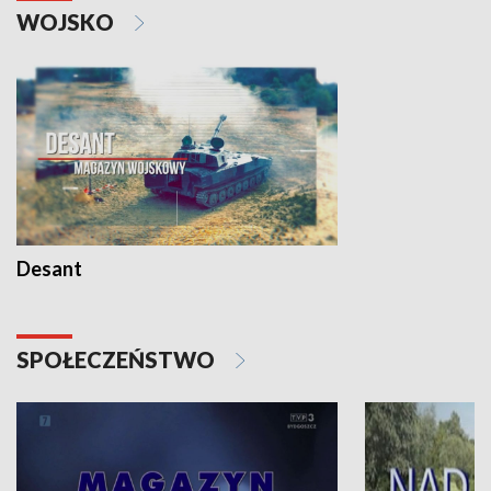
WOJSKO
Desant
SPOŁECZEŃSTWO