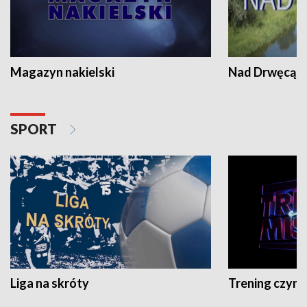
Magazyn nakielski
Nad Drwęcą
SPORT
Liga na skróty
Trening czyni 