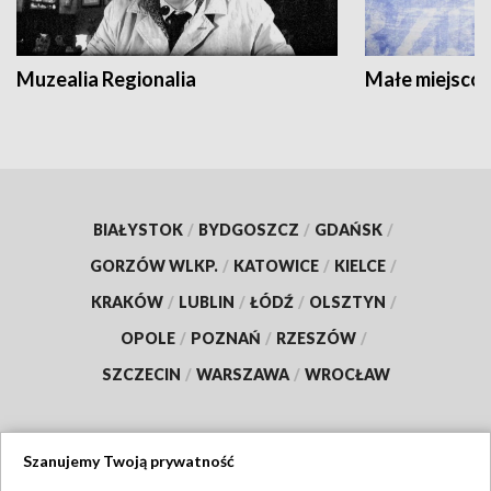
Muzealia Regionalia
Małe miejscow
BIAŁYSTOK
/
BYDGOSZCZ
/
GDAŃSK
/
GORZÓW WLKP.
/
KATOWICE
/
KIELCE
/
KRAKÓW
/
LUBLIN
/
ŁÓDŹ
/
OLSZTYN
/
OPOLE
/
POZNAŃ
/
RZESZÓW
/
SZCZECIN
/
WARSZAWA
/
WROCŁAW
Szanujemy Twoją prywatność
Dołącz do nas: