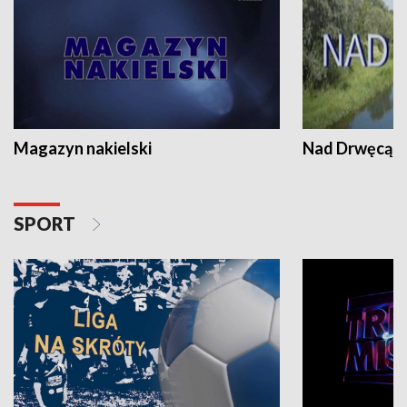
Magazyn nakielski
Nad Drwęcą
SPORT