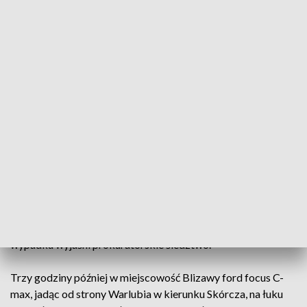
- Ze wstępnych ustaleń funkcjonariuszy wynika, że 49-letni
kierujący osobowym volkswagenem mieszkaniec gminy
Golub-Dobrzyń, na prostym odcinku drogi, z nieustalonych
przyczyn, zjechał na przeciwległy pas ruchu, a następnie
czołowo zderzył się z nadjeżdżającym ciężarowym renault -
relacjonuje asp. sztab. Małgorzata Lipińska, oficer prasowy
Komendy Powiatowej Policji w Golubiu-Dobrzyniu.
49-letni kierowca volkswagena poniósł śmierć na miejscu.
Na miejscu pracowali policjanci pod nadzorem prokuratora.
Na czas czynności policjanci wyznaczyli objazdy.
Okoliczności i przyczyny tego tragicznego w skutkach
wypadku wyjaśni prokuratorskie śledztwo.
Trzy godziny później w miejscowość Blizawy ford focus C-
max, jadąc od strony Warlubia w kierunku Skórcza, na łuku