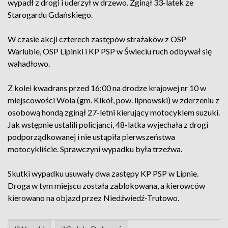
wypadł z drogi i uderzył w drzewo. Zginął 33-latek ze
Starogardu Gdańskiego.
W czasie akcji czterech zastępów strażaków z OSP
Warlubie, OSP Lipinki i KP PSP w Świeciu ruch odbywał się
wahadłowo.
Z kolei kwadrans przed 16:00 na drodze krajowej nr 10 w
miejscowości Wola (gm. Kikół, pow. lipnowski) w zderzeniu z
osobową hondą zginął 27-letni kierujący motocyklem suzuki.
Jak wstępnie ustalili policjanci, 48-latka wyjechała z drogi
podporządkowanej i nie ustąpiła pierwszeństwa
motocykliście. Sprawczyni wypadku była trzeźwa.
Skutki wypadku usuwały dwa zastępy KP PSP w Lipnie.
Droga w tym miejscu została zablokowana, a kierowców
kierowano na objazd przez Niedźwiedź-Trutowo.