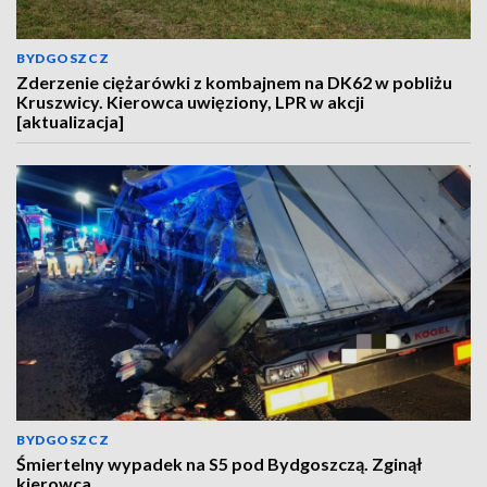
BYDGOSZCZ
Zderzenie ciężarówki z kombajnem na DK62 w pobliżu
Kruszwicy. Kierowca uwięziony, LPR w akcji
[aktualizacja]
BYDGOSZCZ
Śmiertelny wypadek na S5 pod Bydgoszczą. Zginął
kierowca