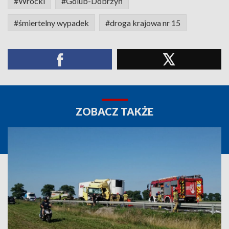
#Wrocki
#Golub-Dobrzyń
#śmiertelny wypadek
#droga krajowa nr 15
ZOBACZ TAKŻE