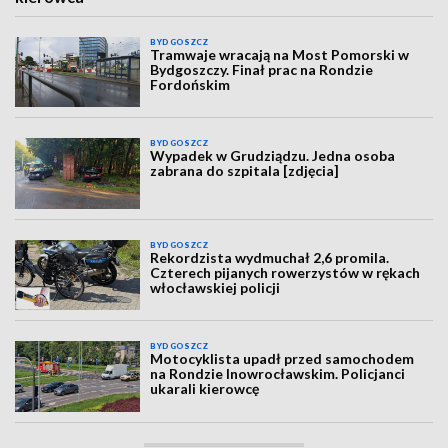
BYDGOSZCZ
Tramwaje wracają na Most Pomorski w
Bydgoszczy. Finał prac na Rondzie
Fordońskim
BYDGOSZCZ
Wypadek w Grudziądzu. Jedna osoba
zabrana do szpitala [zdjęcia]
BYDGOSZCZ
Rekordzista wydmuchał 2,6 promila.
Czterech pijanych rowerzystów w rękach
włocławskiej policji
BYDGOSZCZ
Motocyklista upadł przed samochodem
na Rondzie Inowrocławskim. Policjanci
ukarali kierowcę