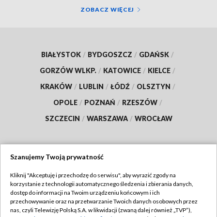
ZOBACZ WIĘCEJ
BIAŁYSTOK
/
BYDGOSZCZ
/
GDAŃSK
/
GORZÓW WLKP.
/
KATOWICE
/
KIELCE
/
KRAKÓW
/
LUBLIN
/
ŁÓDŹ
/
OLSZTYN
/
OPOLE
/
POZNAŃ
/
RZESZÓW
/
SZCZECIN
/
WARSZAWA
/
WROCŁAW
Szanujemy Twoją prywatność
Dołącz do nas:
Kliknij "Akceptuję i przechodzę do serwisu", aby wyrazić zgody na
korzystanie z technologii automatycznego śledzenia i zbierania danych,
TVP
dostęp do informacji na Twoim urządzeniu końcowym i ich
Abonament TVP
przechowywanie oraz na przetwarzanie Twoich danych osobowych przez
Regulamin TVP
nas, czyli Telewizję Polską S.A. w likwidacji (zwaną dalej również „TVP”),