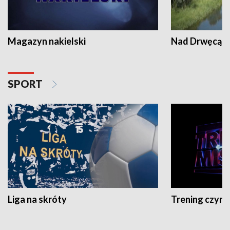
Magazyn nakielski
Nad Drwęcą
SPORT
Liga na skróty
Trening czyni 