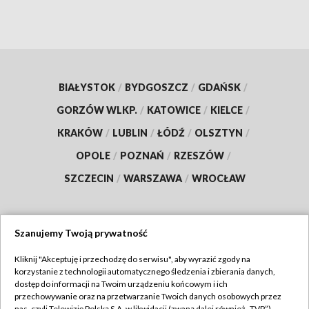
BIAŁYSTOK
/
BYDGOSZCZ
/
GDAŃSK
/
GORZÓW WLKP.
/
KATOWICE
/
KIELCE
/
KRAKÓW
/
LUBLIN
/
ŁÓDŹ
/
OLSZTYN
/
OPOLE
/
POZNAŃ
/
RZESZÓW
/
SZCZECIN
/
WARSZAWA
/
WROCŁAW
Szanujemy Twoją prywatność
Dołącz do nas:
Kliknij "Akceptuję i przechodzę do serwisu", aby wyrazić zgody na
korzystanie z technologii automatycznego śledzenia i zbierania danych,
TVP
dostęp do informacji na Twoim urządzeniu końcowym i ich
Abonament TVP
przechowywanie oraz na przetwarzanie Twoich danych osobowych przez
Regulamin TVP
nas, czyli Telewizję Polską S.A. w likwidacji (zwaną dalej również „TVP”),