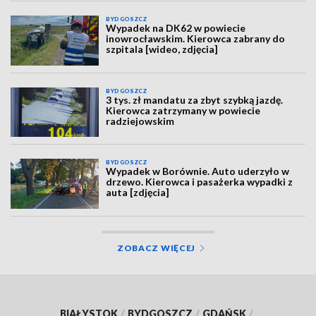
BYDGOSZCZ
Wypadek na DK62 w powiecie
inowrocławskim. Kierowca zabrany do
szpitala [wideo, zdjęcia]
BYDGOSZCZ
3 tys. zł mandatu za zbyt szybką jazdę.
Kierowca zatrzymany w powiecie
radziejowskim
BYDGOSZCZ
Wypadek w Borównie. Auto uderzyło w
drzewo. Kierowca i pasażerka wypadki z
auta [zdjęcia]
ZOBACZ WIĘCEJ
BIAŁYSTOK
/
BYDGOSZCZ
/
GDAŃSK
/