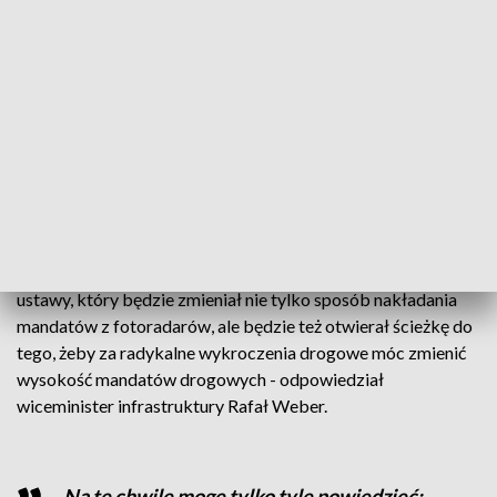
Posypały się mandaty i punkty karne
We wtorek sejmowa komisja infrastruktury rozpatrzyła
rządowy dokument o stanie bezpieczeństwa ruchu
drogowego oraz działania realizowane w tym zakresie w
2020 roku. Podczas komisji poseł Koalicji Obywatelskiej
Dariusz Joński zapytał, czy trwają prace w ministerstwie nad
zaostrzeniem kar, jeśli chodzi o wysokość mandatów.
- Jeszcze w tym tygodniu Ministerstwo Infrastruktury złoży
do zespołu, który zajmuje się rządową legislacją, projekt
ustawy, który będzie zmieniał nie tylko sposób nakładania
mandatów z fotoradarów, ale będzie też otwierał ścieżkę do
tego, żeby za radykalne wykroczenia drogowe móc zmienić
wysokość mandatów drogowych - odpowiedział
wiceminister infrastruktury Rafał Weber.
Na tę chwilę mogę tylko tyle powiedzieć: