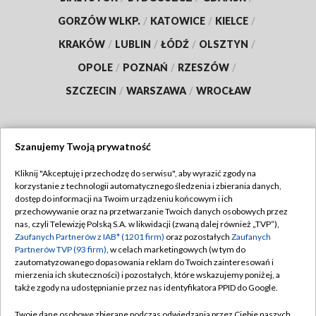
GORZÓW WLKP.
/
KATOWICE
/
KIELCE
/
KRAKÓW
/
LUBLIN
/
ŁÓDŹ
/
OLSZTYN
/
OPOLE
/
POZNAŃ
/
RZESZÓW
/
SZCZECIN
/
WARSZAWA
/
WROCŁAW
Szanujemy Twoją prywatność
Dołącz do nas:
Kliknij "Akceptuję i przechodzę do serwisu", aby wyrazić zgody na
korzystanie z technologii automatycznego śledzenia i zbierania danych,
TVP
dostęp do informacji na Twoim urządzeniu końcowym i ich
Abonament TVP
przechowywanie oraz na przetwarzanie Twoich danych osobowych przez
Regulamin TVP
nas, czyli Telewizję Polską S.A. w likwidacji (zwaną dalej również „TVP”),
Emisja w TVP
Polityka prywatności
Zaufanych Partnerów z IAB* (1201 firm)
oraz pozostałych
Zaufanych
Partnerów TVP (93 firm)
, w celach marketingowych (w tym do
Centrum informacji TVP
Moje zgody
zautomatyzowanego dopasowania reklam do Twoich zainteresowań i
mierzenia ich skuteczności) i pozostałych, które wskazujemy poniżej, a
Naziemna Telewizja Cyfrowa
Pomoc
także zgody na udostępnianie przez nas identyfikatora PPID do Google.
Sklep TVP
Biuro reklamy
Twoje dane osobowe zbierane podczas odwiedzania przez Ciebie naszych