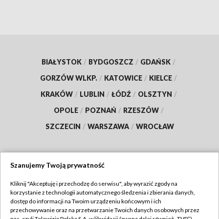
BIAŁYSTOK
/
BYDGOSZCZ
/
GDAŃSK
/
GORZÓW WLKP.
/
KATOWICE
/
KIELCE
/
KRAKÓW
/
LUBLIN
/
ŁÓDŹ
/
OLSZTYN
/
OPOLE
/
POZNAŃ
/
RZESZÓW
/
SZCZECIN
/
WARSZAWA
/
WROCŁAW
Szanujemy Twoją prywatność
Dołącz do nas:
Kliknij "Akceptuję i przechodzę do serwisu", aby wyrazić zgody na
korzystanie z technologii automatycznego śledzenia i zbierania danych,
TVP
dostęp do informacji na Twoim urządzeniu końcowym i ich
Abonament TVP
przechowywanie oraz na przetwarzanie Twoich danych osobowych przez
Regulamin TVP
nas, czyli Telewizję Polską S.A. w likwidacji (zwaną dalej również „TVP”),