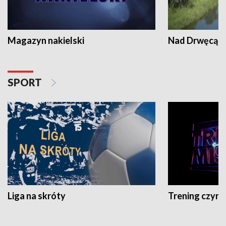
Magazyn nakielski
Nad Drwęcą
SPORT
Liga na skróty
Trening czyni 