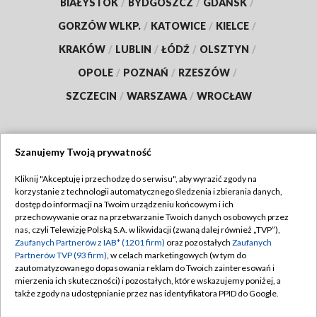
BIAŁYSTOK
/
BYDGOSZCZ
/
GDAŃSK
/
GORZÓW WLKP.
/
KATOWICE
/
KIELCE
/
KRAKÓW
/
LUBLIN
/
ŁÓDŹ
/
OLSZTYN
/
OPOLE
/
POZNAŃ
/
RZESZÓW
/
SZCZECIN
/
WARSZAWA
/
WROCŁAW
Szanujemy Twoją prywatność
Dołącz do nas:
Kliknij "Akceptuję i przechodzę do serwisu", aby wyrazić zgody na
korzystanie z technologii automatycznego śledzenia i zbierania danych,
TVP
dostęp do informacji na Twoim urządzeniu końcowym i ich
Abonament TVP
przechowywanie oraz na przetwarzanie Twoich danych osobowych przez
Regulamin TVP
nas, czyli Telewizję Polską S.A. w likwidacji (zwaną dalej również „TVP”),
Emisja w TVP
Polityka prywatności
Zaufanych Partnerów z IAB* (1201 firm)
oraz pozostałych
Zaufanych
Partnerów TVP (93 firm)
, w celach marketingowych (w tym do
Centrum informacji TVP
Moje zgody
zautomatyzowanego dopasowania reklam do Twoich zainteresowań i
mierzenia ich skuteczności) i pozostałych, które wskazujemy poniżej, a
Naziemna Telewizja Cyfrowa
Pomoc
także zgody na udostępnianie przez nas identyfikatora PPID do Google.
Sklep TVP
Biuro reklamy