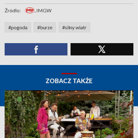
Źródło:
, IMGW
#pogoda
#burze
#silny wiatr
ZOBACZ TAKŻE