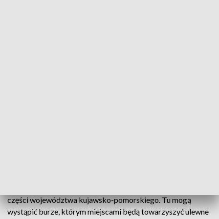
"Uwaga! Dziś (7 lipca) gwałtowne burze i silny wiatr.
Możliwe przerwy w dostawie prądu. Zabezpiecz rzeczy,
które może porwać wiatr" - tej treści smsy rozsyła Rządowe
Centrum Bezpieczeństwa.
Upały wystąpią na terenie województw warmińsko-
mazurskiego, mazowieckiego, łódzkiego, świętokrzyskiego,
podkarpackiego, małopolskiego, śląskiego, opolskiego,
zachodniej części podlaskiego i lubelskiego oraz wschodniej
części województwa dolnośląskiego.
W tych rejonach temperatura maksymalna może osiągnąć do
30 do 32 stopni Celsjusza. Prawdopodobieństwo
wystąpienia upałów IMGW określa na 80 procent.
Ostrzeżenia drugiego stopnia przed burzami wydano dla
wschodniej części województwa pomorskiego i północnej
części województwa kujawsko-pomorskiego. Tu mogą
wystąpić burze, którym miejscami będą towarzyszyć ulewne