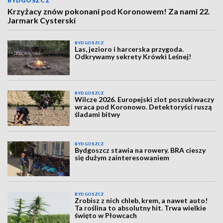
BYDGOSZCZ
Krzyżacy znów pokonani pod Koronowem! Za nami 22.
Jarmark Cysterski
BYDGOSZCZ
Las, jezioro i harcerska przygoda.
Odkrywamy sekrety Krówki Leśnej!
BYDGOSZCZ
Wilcze 2026. Europejski zlot poszukiwaczy
wraca pod Koronowo. Detektoryści ruszą
śladami bitwy
BYDGOSZCZ
Bydgoszcz stawia na rowery. BRA cieszy
się dużym zainteresowaniem
BYDGOSZCZ
Zrobisz z nich chleb, krem, a nawet auto!
Ta roślina to absolutny hit. Trwa wielkie
święto w Płowcach