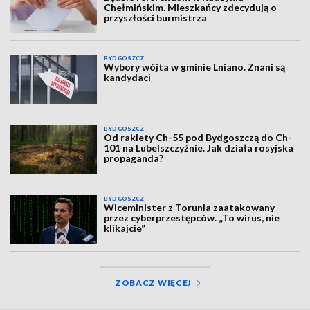
Chełmińskim. Mieszkańcy zdecydują o
przyszłości burmistrza
BYDGOSZCZ
Wybory wójta w gminie Lniano. Znani są
kandydaci
BYDGOSZCZ
Od rakiety Ch-55 pod Bydgoszczą do Ch-
101 na Lubelszczyźnie. Jak działa rosyjska
propaganda?
BYDGOSZCZ
Wiceminister z Torunia zaatakowany
przez cyberprzestępców. „To wirus, nie
klikajcie”
ZOBACZ WIĘCEJ