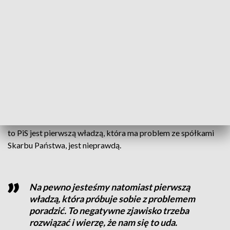
szeregach - zauważyła Barbara Dolniak.
Odnosząc się to pytania, czy samorządy powinny
podejmować podobne uchwały jak ta o której zdecydował
PiS, poseł KO powiedziała że nigdzie nepotyzm nie powinien
funkcjonować, a stanowiska powinny być obsadzane
osobami, które mają do tego odpowiednie kompetencje.
Piotr Król z PiS zauważył z kolei, że generalizowanie
prowadzi do niczego, a stwarzanie narracji przez opozycję, iż
to PiS jest pierwszą władzą, która ma problem ze spółkami
Skarbu Państwa, jest nieprawdą.
Na pewno jesteśmy natomiast pierwszą
władzą, która próbuje sobie z problemem
poradzić. To negatywne zjawisko trzeba
rozwiązać i wierzę, że nam się to uda.