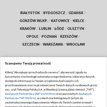
BIAŁYSTOK
/
BYDGOSZCZ
/
GDAŃSK
/
GORZÓW WLKP.
/
KATOWICE
/
KIELCE
/
KRAKÓW
/
LUBLIN
/
ŁÓDŹ
/
OLSZTYN
/
OPOLE
/
POZNAŃ
/
RZESZÓW
/
SZCZECIN
/
WARSZAWA
/
WROCŁAW
Szanujemy Twoją prywatność
Dołącz do nas:
Kliknij "Akceptuję i przechodzę do serwisu", aby wyrazić zgody na
korzystanie z technologii automatycznego śledzenia i zbierania danych,
TVP
dostęp do informacji na Twoim urządzeniu końcowym i ich
Abonament TVP
przechowywanie oraz na przetwarzanie Twoich danych osobowych przez
Regulamin TVP
nas, czyli Telewizję Polską S.A. w likwidacji (zwaną dalej również „TVP”),
Emisja w TVP
Polityka prywatności
Zaufanych Partnerów z IAB* (1201 firm)
oraz pozostałych
Zaufanych
Partnerów TVP (93 firm)
, w celach marketingowych (w tym do
Centrum informacji TVP
Moje zgody
zautomatyzowanego dopasowania reklam do Twoich zainteresowań i
mierzenia ich skuteczności) i pozostałych, które wskazujemy poniżej, a