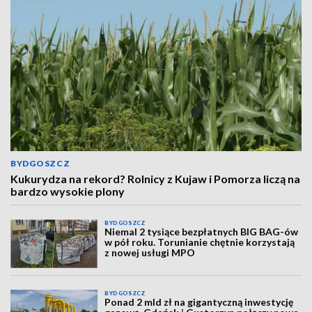
BYDGOSZCZ
Kukurydza na rekord? Rolnicy z Kujaw i Pomorza liczą na
bardzo wysokie plony
BYDGOSZCZ
Niemal 2 tysiące bezpłatnych BIG BAG-ów
w pół roku. Torunianie chętnie korzystają
z nowej usługi MPO
BYDGOSZCZ
Ponad 2 mld zł na gigantyczną inwestycję