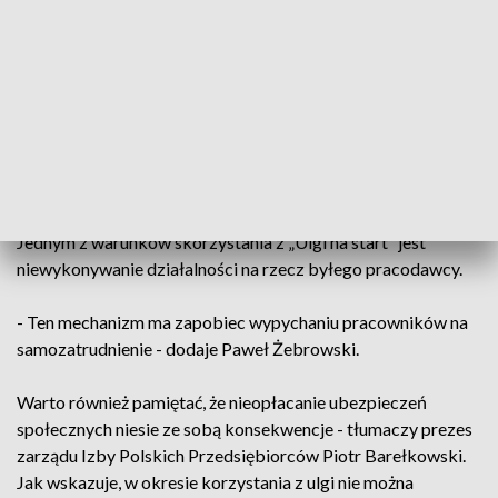
rozliczeniu z fiskusem. Sprawdź i skorzystaj z ulg
- Zgodnie z założeniami programu przedsiębiorcy przez 6
miesięcy nie muszą opłacać składek na ubezpieczenia
społeczne. Ulga ta jednak nie dotyczy ubezpieczenia
zdrowotnego, co oznacza, że nadal mamy obowiązek
opłacania co miesiąc składki na nie - mówi rzecznik ZUS
Paweł Żebrowski.
Jednym z warunków skorzystania z „Ulgi na start” jest
niewykonywanie działalności na rzecz byłego pracodawcy.
- Ten mechanizm ma zapobiec wypychaniu pracowników na
samozatrudnienie - dodaje Paweł Żebrowski.
Warto również pamiętać, że nieopłacanie ubezpieczeń
społecznych niesie ze sobą konsekwencje - tłumaczy prezes
zarządu Izby Polskich Przedsiębiorców Piotr Barełkowski.
Jak wskazuje, w okresie korzystania z ulgi nie można