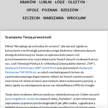
KRAKÓW
/
LUBLIN
/
ŁÓDŹ
/
OLSZTYN
/
OPOLE
/
POZNAŃ
/
RZESZÓW
/
SZCZECIN
/
WARSZAWA
/
WROCŁAW
Szanujemy Twoją prywatność
Dołącz do nas:
Kliknij "Akceptuję i przechodzę do serwisu", aby wyrazić zgody na
korzystanie z technologii automatycznego śledzenia i zbierania danych,
TVP
dostęp do informacji na Twoim urządzeniu końcowym i ich
Abonament TVP
przechowywanie oraz na przetwarzanie Twoich danych osobowych przez
Regulamin TVP
nas, czyli Telewizję Polską S.A. w likwidacji (zwaną dalej również „TVP”),
Emisja w TVP
Polityka prywatności
Zaufanych Partnerów z IAB* (1201 firm)
oraz pozostałych
Zaufanych
Partnerów TVP (93 firm)
, w celach marketingowych (w tym do
Centrum informacji TVP
Moje zgody
zautomatyzowanego dopasowania reklam do Twoich zainteresowań i
mierzenia ich skuteczności) i pozostałych, które wskazujemy poniżej, a
Naziemna Telewizja Cyfrowa
Pomoc
także zgody na udostępnianie przez nas identyfikatora PPID do Google.
Sklep TVP
Biuro reklamy
Twoje dane osobowe zbierane podczas odwiedzania przez Ciebie naszych
Rada Programowa
Kontakt
poszczególnych serwisów
zwanych dalej „Portalem”, w tym informacje
zapisywane za pomocą technologii takich jak: pliki cookie, sygnalizatory
System NOS
WWW lub innych podobnych technologii umożliwiających świadczenie