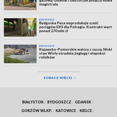
gazową. Gdańsk i Gustorzyn połączy nowa
magistrala
BYDGOSZCZ
Bydgoska Pesa wyprodukuje sześć
pociągów Elf3 dla Polregio. Kontrakt wart
ponad 270 mln zł
BYDGOSZCZ
Kujawsko-Pomorskie walczy z suszą. Niski
stan Wisły utrudnia żeglugę i niepokoi
rolników
ZOBACZ WIĘCEJ
BIAŁYSTOK
/
BYDGOSZCZ
/
GDAŃSK
/
GORZÓW WLKP.
/
KATOWICE
/
KIELCE
/