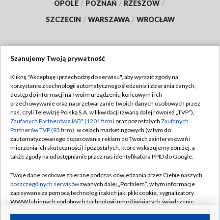
OPOLE
/
POZNAŃ
/
RZESZÓW
/
SZCZECIN
/
WARSZAWA
/
WROCŁAW
Szanujemy Twoją prywatność
Dołącz do nas:
Kliknij "Akceptuję i przechodzę do serwisu", aby wyrazić zgody na
korzystanie z technologii automatycznego śledzenia i zbierania danych,
TVP
dostęp do informacji na Twoim urządzeniu końcowym i ich
Abonament TVP
przechowywanie oraz na przetwarzanie Twoich danych osobowych przez
Regulamin TVP
nas, czyli Telewizję Polską S.A. w likwidacji (zwaną dalej również „TVP”),
Emisja w TVP
Zaufanych Partnerów z IAB* (1201 firm)
oraz pozostałych
Zaufanych
Polityka prywatności
Partnerów TVP (93 firm)
, w celach marketingowych (w tym do
Centrum informacji TVP
Moje zgody
zautomatyzowanego dopasowania reklam do Twoich zainteresowań i
mierzenia ich skuteczności) i pozostałych, które wskazujemy poniżej, a
Naziemna Telewizja Cyfrowa
Pomoc
także zgody na udostępnianie przez nas identyfikatora PPID do Google.
Sklep TVP
Biuro reklamy
Twoje dane osobowe zbierane podczas odwiedzania przez Ciebie naszych
Rada Programowa
poszczególnych serwisów
zwanych dalej „Portalem”, w tym informacje
Kontakt
zapisywane za pomocą technologii takich jak: pliki cookie, sygnalizatory
System NOS
WWW lub innych podobnych technologii umożliwiających świadczenie
dopasowanych i bezpiecznych usług, personalizację treści oraz reklam,
Informacje o nadawcy
Kanały
udostępnianie funkcji mediów społecznościowych oraz analizowanie