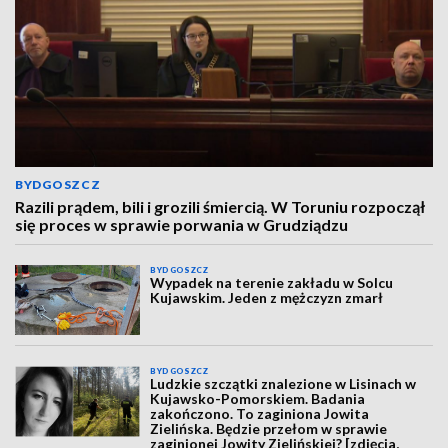
BYDGOSZCZ
Razili prądem, bili i grozili śmiercią. W Toruniu rozpoczął
się proces w sprawie porwania w Grudziądzu
BYDGOSZCZ
Wypadek na terenie zakładu w Solcu
Kujawskim. Jeden z mężczyzn zmarł
BYDGOSZCZ
Ludzkie szczątki znalezione w Lisinach w
Kujawsko-Pomorskiem. Badania
zakończono. To zaginiona Jowita
Zielińska. Będzie przełom w sprawie
zaginionej Jowity Zielińskiej? [zdjęcia,