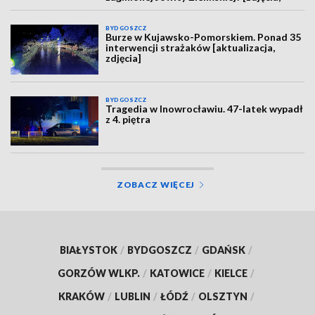
wideo, aktualizacja]
BYDGOSZCZ
Burze w Kujawsko-Pomorskiem. Ponad 35
interwencji strażaków [aktualizacja,
zdjęcia]
BYDGOSZCZ
Tragedia w Inowrocławiu. 47-latek wypadł
z 4. piętra
ZOBACZ WIĘCEJ
BIAŁYSTOK
/
BYDGOSZCZ
/
GDAŃSK
/
GORZÓW WLKP.
/
KATOWICE
/
KIELCE
/
KRAKÓW
/
LUBLIN
/
ŁÓDŹ
/
OLSZTYN
/