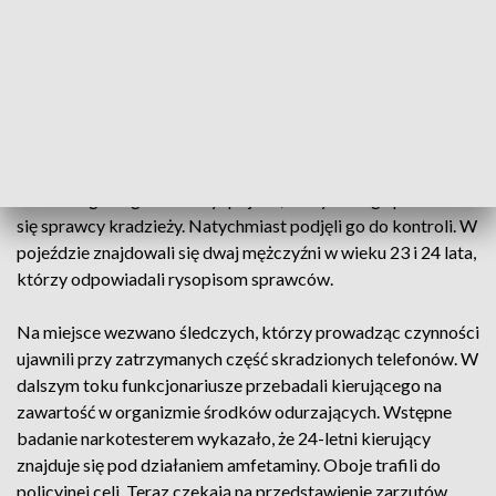
komisów na terenie Grudziądza weszło dwóch mężczyzn. Po
chwili z niezabezpieczonej gabloty ukradli 5 telefonów
komórkowych i uciekli. Policjanci w toku prowadzonych
czynności ustalili rysopisy oraz markę pojazdu jakim
poruszali się sprawcy.
Mężczyźni wpadli tuż po godzinie 20:00. Jeden z patroli
ruchu drogowego zauważył pojazd, którym mogli poruszać
się sprawcy kradzieży. Natychmiast podjęli go do kontroli. W
pojeździe znajdowali się dwaj mężczyźni w wieku 23 i 24 lata,
którzy odpowiadali rysopisom sprawców.
Na miejsce wezwano śledczych, którzy prowadząc czynności
ujawnili przy zatrzymanych część skradzionych telefonów. W
dalszym toku funkcjonariusze przebadali kierującego na
zawartość w organizmie środków odurzających. Wstępne
badanie narkotesterem wykazało, że 24-letni kierujący
znajduje się pod działaniem amfetaminy. Oboje trafili do
policyjnej celi. Teraz czekają na przedstawienie zarzutów