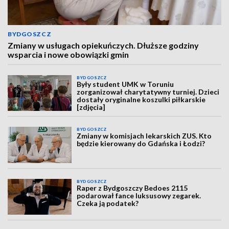
BYDGOSZCZ
Zmiany w usługach opiekuńczych. Dłuższe godziny
wsparcia i nowe obowiązki gmin
BYDGOSZCZ
Były student UMK w Toruniu
zorganizował charytatywny turniej. Dzieci
dostały oryginalne koszulki piłkarskie
[zdjęcia]
BYDGOSZCZ
Zmiany w komisjach lekarskich ZUS. Kto
będzie kierowany do Gdańska i Łodzi?
BYDGOSZCZ
Raper z Bydgoszczy Bedoes 2115
podarował fance luksusowy zegarek.
Czeka ją podatek?