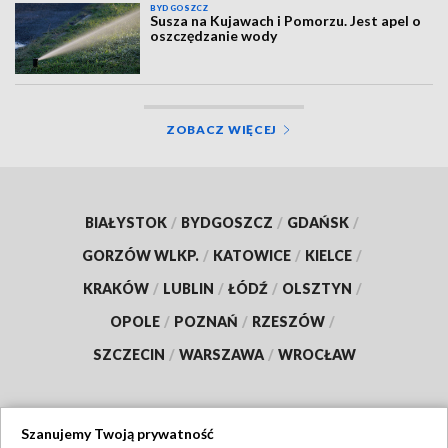
BYDGOSZCZ
Susza na Kujawach i Pomorzu. Jest apel o
oszczędzanie wody
ZOBACZ WIĘCEJ
BIAŁYSTOK
/
BYDGOSZCZ
/
GDAŃSK
/
GORZÓW WLKP.
/
KATOWICE
/
KIELCE
/
KRAKÓW
/
LUBLIN
/
ŁÓDŹ
/
OLSZTYN
/
OPOLE
/
POZNAŃ
/
RZESZÓW
/
SZCZECIN
/
WARSZAWA
/
WROCŁAW
Szanujemy Twoją prywatność