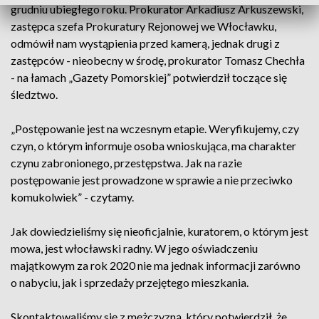
grudniu ubiegłego roku. Prokurator Arkadiusz Arkuszewski,
zastępca szefa Prokuratury Rejonowej we Włocławku,
odmówił nam wystąpienia przed kamerą, jednak drugi z
zastępców - nieobecny w środę, prokurator Tomasz Chechła
- na łamach „Gazety Pomorskiej” potwierdził toczące się
śledztwo.
„Postępowanie jest na wczesnym etapie. Weryfikujemy, czy
czyn, o którym informuje osoba wnioskująca, ma charakter
czynu zabronionego, przestępstwa. Jak na razie
postępowanie jest prowadzone w sprawie a nie przeciwko
komukolwiek” - czytamy.
Jak dowiedzieliśmy się nieoficjalnie, kuratorem, o którym jest
mowa, jest włocławski radny. W jego oświadczeniu
majątkowym za rok 2020 nie ma jednak informacji zarówno
o nabyciu, jak i sprzedaży przejętego mieszkania.
Skontaktowaliśmy się z mężczyzną, który potwierdził, że