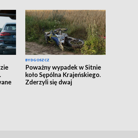
BYDGOSZCZ
zie
Poważny wypadek w Sitnie
.
koło Sępólna Krajeńskiego.
wane
Zderzyli się dwaj
motocykliści, w akcji
śmigłowce LPR. Znamy
wyniki badania trzeźwości
[aktualizacja]