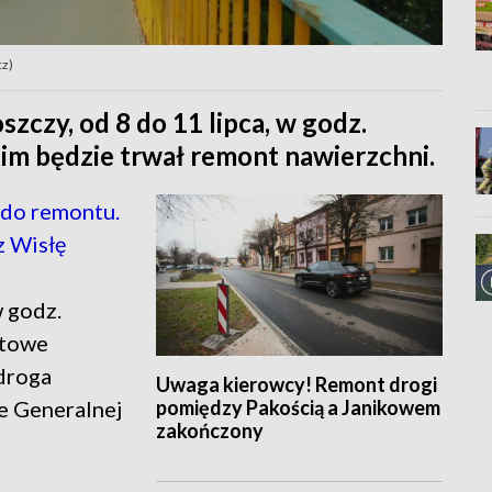
cz)
czy, od 8 do 11 lipca, w godz.
im będzie trwał remont nawierzchni.
do remontu.
z Wisłę
w godz.
ntowe
droga
Uwaga kierowcy! Remont drogi
pomiędzy Pakością a Janikowem
e Generalnej
zakończony