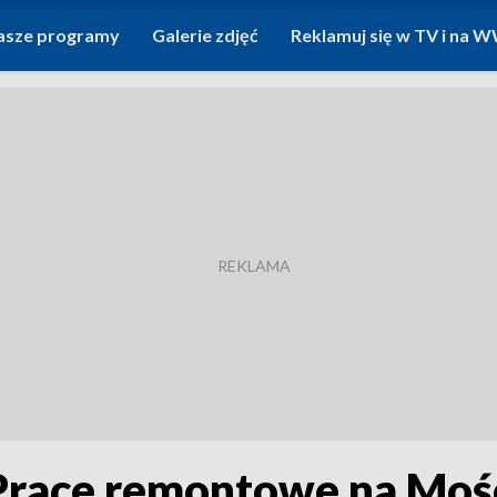
asze programy
Galerie zdjęć
Reklamuj się w TV i na
Prace remontowe na Moś