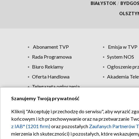
BIAŁYSTOK
/
BYDGO
OLSZTY
Abonament TVP
Emisja w TVP
Rada Programowa
System NOS
Biuro Reklamy
Ogłoszenie pr
Oferta Handlowa
Akademia Tele
Telegazeta ogłoszenia
Szanujemy Twoją prywatność
Regulamin TVP
Kliknij "Akceptuję i przechodzę do serwisu", aby wyrazić zg
końcowym i ich przechowywanie oraz na przetwarzanie Twoich
z IAB* (1201 firm)
oraz pozostałych
Zaufanych Partnerów T
mierzenia ich skuteczności) i pozostałych, które wskazujemy