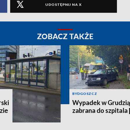
UDOSTĘPNIJ NA X
ZOBACZ TAKŻE
BYDGOSZCZ
ski
Wypadek w Grudzią
zie
zabrana do szpitala 