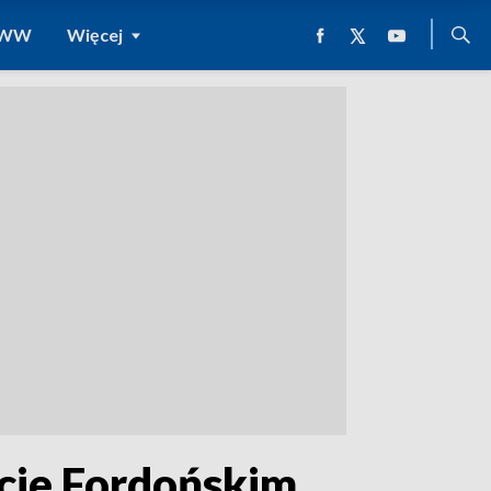
 WWW
Więcej
cie Fordońskim