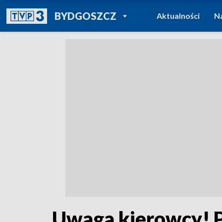
POWRÓT DO
BYDGOSZCZ
Aktualności
N
TVP REGIONY
Uwaga kierowcy! 