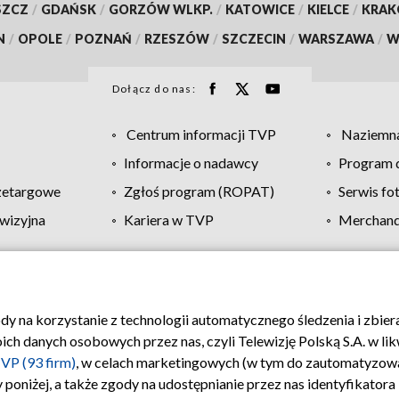
SZCZ
/
GDAŃSK
/
GORZÓW WLKP.
/
KATOWICE
/
KIELCE
/
KRA
N
/
OPOLE
/
POZNAŃ
/
RZESZÓW
/
SZCZECIN
/
WARSZAWA
/
W
Dołącz do nas:
Centrum informacji TVP
Naziemna
Informacje o nadawcy
Program d
zetargowe
Zgłoś program (ROPAT)
Serwis fo
wizyjna
Kariera w TVP
Merchandi
Polityka prywatności
Moje zgody
Pomoc
Biuro re
ody na korzystanie z technologii automatycznego śledzenia i zbie
 danych osobowych przez nas, czyli Telewizję Polską S.A. w likw
VP (93 firm)
, w celach marketingowych (w tym do zautomatyzow
 poniżej, a także zgody na udostępnianie przez nas identyfikator