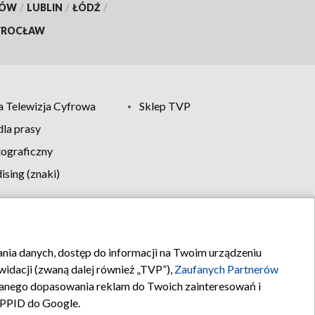
KÓW
/
LUBLIN
/
ŁÓDŹ
/
ROCŁAW
 Telewizja Cyfrowa
Sklep TVP
la prasy
tograficzny
sing (znaki)
klamy
Kontakt
rania danych, dostęp do informacji na Twoim urządzeniu
idacji (zwaną dalej również „TVP”),
Zaufanych Partnerów
anego dopasowania reklam do Twoich zainteresowań i
a PPID do Google.