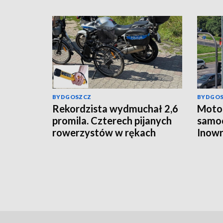
BYDGOSZCZ
BYDGO
Rekordzista wydmuchał 2,6
Motoc
promila. Czterech pijanych
samo
rowerzystów w rękach
Inowr
włocławskiej policji
ukara