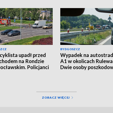
SZCZ
BYDGOSZCZ
yklista upadł przed
Wypadek na autostrad
chodem na Rondzie
A1 w okolicach Rulewa
ocławskim. Policjanci
Dwie osoby poszkodo
li kierowcę
ZOBACZ WIĘCEJ