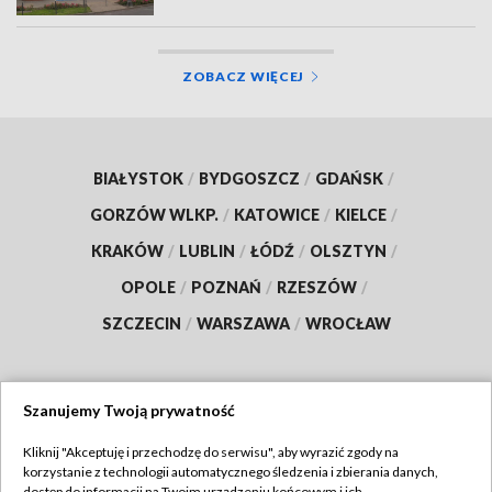
ZOBACZ WIĘCEJ
BIAŁYSTOK
/
BYDGOSZCZ
/
GDAŃSK
/
GORZÓW WLKP.
/
KATOWICE
/
KIELCE
/
KRAKÓW
/
LUBLIN
/
ŁÓDŹ
/
OLSZTYN
/
OPOLE
/
POZNAŃ
/
RZESZÓW
/
SZCZECIN
/
WARSZAWA
/
WROCŁAW
Szanujemy Twoją prywatność
Dołącz do nas:
Kliknij "Akceptuję i przechodzę do serwisu", aby wyrazić zgody na
korzystanie z technologii automatycznego śledzenia i zbierania danych,
TVP
dostęp do informacji na Twoim urządzeniu końcowym i ich