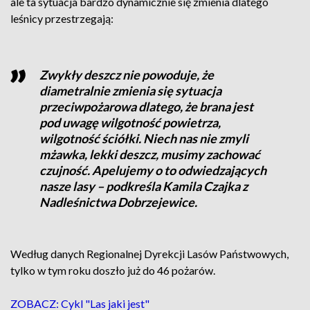
ale ta sytuacja bardzo dynamicznie się zmienia dlatego
leśnicy przestrzegają:
Zwykły deszcz nie powoduje, że
diametralnie zmienia się sytuacja
przeciwpożarowa dlatego, że brana jest
pod uwagę wilgotność powietrza,
wilgotność ściółki. Niech nas nie zmyli
mżawka, lekki deszcz, musimy zachować
czujność. Apelujemy o to odwiedzających
nasze lasy – podkreśla Kamila Czajka z
Nadleśnictwa Dobrzejewice.
Według danych Regionalnej Dyrekcji Lasów Państwowych,
tylko w tym roku doszło już do 46 pożarów.
ZOBACZ: Cykl "Las jaki jest"