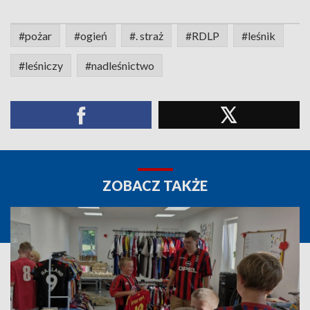
#pożar
#ogień
#. straż
#RDLP
#leśnik
#leśniczy
#nadleśnictwo
ZOBACZ TAKŻE