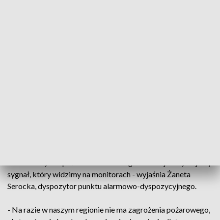
większości jednak nie były to duże zdarzenia.
- Mieliśmy najniższą powierzchnię spośród wszystkich 17
Regionalnych Dyrekcji Lasów Państwowych w Polsce. Tak
mała powierzchnia świadczy, że pożary były gaszone bardzo
szybko – informuje Piotr Zieliński z RDLP w Toruniu.
Duża w tym zasługa służ oraz punktów alarmowo-
dyspozycyjnych, gdzie przy pomocy kamer umieszczonych
na wieżach i masztach, monitorowana jest aktualna sytuacja
w nadleśnictwach.
- Mamy dwie wieże przeciwpożarowe, a także maszt. Są na
nich kamery i za pośrednictwem drogi radiowej otrzymujemy
sygnał, który widzimy na monitorach - wyjaśnia Żaneta
Serocka, dyspozytor punktu alarmowo-dyspozycyjnego.
- Na razie w naszym regionie nie ma zagrożenia pożarowego,