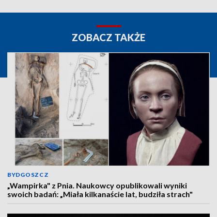
ZOBACZ TAKŻE
BYDGOSZCZ
„Wampirka" z Pnia. Naukowcy opublikowali wyniki
swoich badań: „Miała kilkanaście lat, budziła strach"