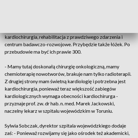
każdego innego - wymienia Wojciech Norbeciak,
wykonawca.
Po przebudowie ma się tu mieścić radioterapia,
kardiochirurgia, rehabilitacja z prawdziwego zdarzenia i
centrum badawczo-rozwojowe. Przybędzie także łóżek. Po
przebudowie ma być ich prawie 300.
- Mamy tutaj doskonałą chirurgię onkologiczną, mamy
chemioterapię nowotworów, brakuje nam tylko radioterapii.
Z drugiej strony mam świetną kardiologię i potrzebna jest
kardiochirurgia, ponieważ teraz większość zabiegów
kardiologicznych wymaga obecności kardiochirurga -
przyznaje prof. zw. dr hab. n. med. Marek Jackowski,
naczelny lekarz w szpitalu wojewódzkim w Toruniu.
Sylwia Sobczak, dyrektor szpitala wojewódzkiego dodaje
zaś: - Ponieważ rozwijamy się jako ośrodek też akademicki,