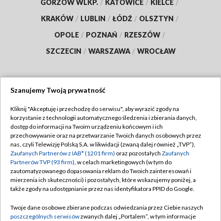
GORZÓW WLKP.
/
KATOWICE
/
KIELCE
/
KRAKÓW
/
LUBLIN
/
ŁÓDŹ
/
OLSZTYN
/
OPOLE
/
POZNAŃ
/
RZESZÓW
/
SZCZECIN
/
WARSZAWA
/
WROCŁAW
Szanujemy Twoją prywatność
Dołącz do nas:
Kliknij "Akceptuję i przechodzę do serwisu", aby wyrazić zgody na
korzystanie z technologii automatycznego śledzenia i zbierania danych,
TVP
dostęp do informacji na Twoim urządzeniu końcowym i ich
Abonament TVP
przechowywanie oraz na przetwarzanie Twoich danych osobowych przez
Regulamin TVP
nas, czyli Telewizję Polską S.A. w likwidacji (zwaną dalej również „TVP”),
Emisja w TVP
Polityka prywatności
Zaufanych Partnerów z IAB* (1201 firm)
oraz pozostałych
Zaufanych
Partnerów TVP (93 firm)
, w celach marketingowych (w tym do
Centrum informacji TVP
Moje zgody
zautomatyzowanego dopasowania reklam do Twoich zainteresowań i
mierzenia ich skuteczności) i pozostałych, które wskazujemy poniżej, a
Naziemna Telewizja Cyfrowa
Pomoc
także zgody na udostępnianie przez nas identyfikatora PPID do Google.
Sklep TVP
Biuro reklamy
Twoje dane osobowe zbierane podczas odwiedzania przez Ciebie naszych
Rada Programowa
Kontakt
poszczególnych serwisów
zwanych dalej „Portalem”, w tym informacje