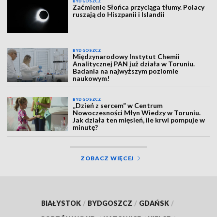
BYDGOSZCZ
Zaćmienie Słońca przyciąga tłumy. Polacy
ruszają do Hiszpanii i Islandii
BYDGOSZCZ
Międzynarodowy Instytut Chemii
Analitycznej PAN już działa w Toruniu.
Badania na najwyższym poziomie
naukowym!
BYDGOSZCZ
„Dzień z sercem” w Centrum
Nowoczesności Młyn Wiedzy w Toruniu.
Jak działa ten mięsień, ile krwi pompuje w
minutę?
ZOBACZ WIĘCEJ
BIAŁYSTOK
/
BYDGOSZCZ
/
GDAŃSK
/