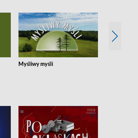
Myśliwy myśli
Spotkania z 