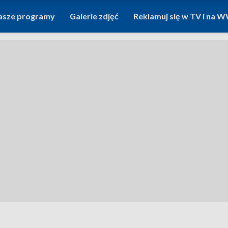
asze programy
Galerie zdjęć
Reklamuj się w TV i na