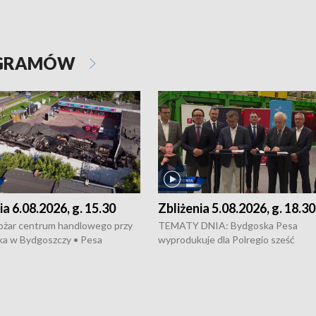
OGRAMÓW
ia 6.08.2026, g. 15.30
Zbliżenia 5.08.2026, g. 18.30
ożar centrum handlowego przy
TEMATY DNIA: Bydgoska Pesa
ka w Bydgoszczy • Pesa
wyprodukuje dla Polregio sześć
uje nowoczesne,
energooszczędnych pociągów Elf 3.
czędne pociągi dla Polregio •
generacji, które na regionalne trasy
 przepisach o pomocy
wyjadą w 2029 roku • Ponad 2 mld z
j • Przed nami 10. jubileuszowy
zostaną przeznaczone na budowę n
Wisły
infrastruktury gazowej między