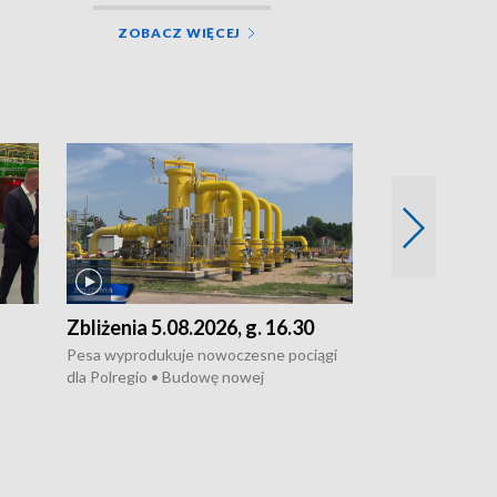
ZOBACZ WIĘCEJ
Zbliżenia 5.08.2026, g. 16.30
Zbliżenia 5.0
Pesa wyprodukuje nowoczesne pociągi
Pesa wyprodukuj
dla Polregio • Budowę nowej
dla Polregio • Ja
infrastruktury gazowej między
dziewczyna z Tor
Gdańskiem a Gustorzynem. •
ustawy o pomocy
ł
Kontrowersje wokół Wojewódzkiego
obowiązuje • W la
owej
Szpitala Specjalistycznego we
borowiki • Urodz
Włocławku • Jaka była przyczyna śmierci