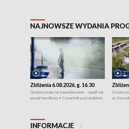
NAJNOWSZE WYDANIA PR
Zbliżenia 6.08.2026, g. 16.30
Zbliżen
Groźny pożar na Szwederowie – spalił się
Groźny p
pasaż handlowy • Czwartek pod znakiem
ul. Kossa
upałów i burz • Dobre prognozy dla
wyproduk
kukurydzy – rolnicy mogą liczyć na
energoosz
wysokie plony • Akcja porodowa na trasie
Zmiany w
Rypin-Toruń – pomógł policyjny patrol •
społeczne
INFORMACJE
Zapraszamy na kolejną odsłonę programu
Festiwal 