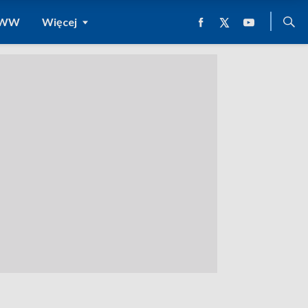
 WWW
Więcej