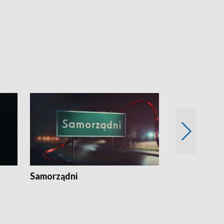
Samorządni
Wspólna sp