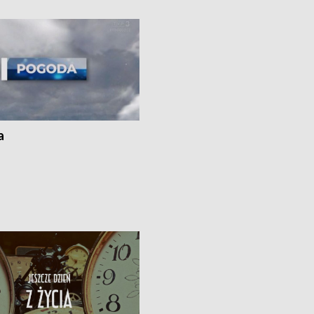
Gdańskiem a Gustorzynem, która m
zwiększyć bezpieczeństwo energet
kraju • Dyrektor Wojewódzkiego Szp
Specjalistycznego we Włocławku
odpiera zarzuty dotyczące rzekome
„saloniku VIP”, a Urząd Marszałkows
zapowiada kontrolę i audyt placówki
Przed nami fala upałów, a synoptycy
ostrzegają, że w wielu miejscach kra
a
temperatura może sięgnąć 40 st.
Celsjusza.