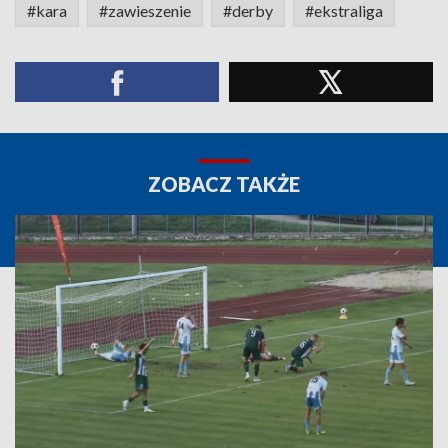
#kara
#zawieszenie
#derby
#ekstraliga
ZOBACZ TAKŻE