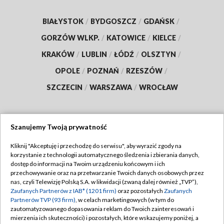
BIAŁYSTOK
/
BYDGOSZCZ
/
GDAŃSK
/
GORZÓW WLKP.
/
KATOWICE
/
KIELCE
/
KRAKÓW
/
LUBLIN
/
ŁÓDŹ
/
OLSZTYN
/
OPOLE
/
POZNAŃ
/
RZESZÓW
/
SZCZECIN
/
WARSZAWA
/
WROCŁAW
Szanujemy Twoją prywatność
Dołącz do nas:
Kliknij "Akceptuję i przechodzę do serwisu", aby wyrazić zgody na
korzystanie z technologii automatycznego śledzenia i zbierania danych,
TVP
dostęp do informacji na Twoim urządzeniu końcowym i ich
Abonament TVP
przechowywanie oraz na przetwarzanie Twoich danych osobowych przez
Regulamin TVP
nas, czyli Telewizję Polską S.A. w likwidacji (zwaną dalej również „TVP”),
Emisja w TVP
Polityka prywatności
Zaufanych Partnerów z IAB* (1201 firm)
oraz pozostałych
Zaufanych
Partnerów TVP (93 firm)
, w celach marketingowych (w tym do
Centrum informacji TVP
Moje zgody
zautomatyzowanego dopasowania reklam do Twoich zainteresowań i
mierzenia ich skuteczności) i pozostałych, które wskazujemy poniżej, a
Naziemna Telewizja Cyfrowa
Pomoc