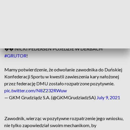
Stosowne pismo w tej sprawie zostało złożone natychmiast,
co więcej reprezentujący Pedersena prawnik starał się, by
decyzja w sprawie żużlowca została wydana jeszcze tego
samego dnia.
�� NICKI PEDERSEN POJEDZIE W DERBACH
#GRUTOR
!
Mamy potwierdzenie, że odwołanie zawodnika do Duńskiej
Konfederacji Sportu w kwestii zawieszenia kary nałożonej
przez federację DMU zostało rozpatrzone pozytywnie.
pic.twitter.com/N8Z232RWuw
— GKM Grudziądz S.A. (@GKMGrudziadzSA)
July 9, 2021
Zawodnik, wierząc w pozytywne rozpatrzenie jego wniosku,
nie tylko zapowiedział swoim mechanikom, by