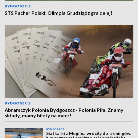
BYDGOSZCZ
STS Puchar Polski: Olimpia Grudziądz gra dalej!
BYDGOSZCZ
Abramczyk Polonia Bydgoszcz - Polonia Piła. Znamy
składy, mamy bilety na mecz!
BYDGOSZCZ
Siatkarki z Mogilna wróciły do treningów.
Nowy trener i ambitne cele beniaminka