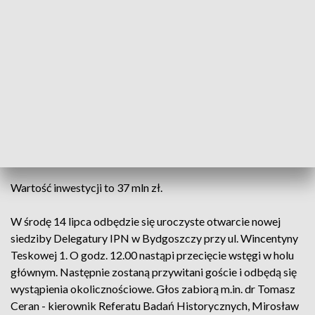
Obecnie bydgoska Delegatura IPN mieści się przy ul.
Słowackiego oraz w budynku Urzędu Miasta przy ul.
Grudziądzkiej.
Prace budowlane przy nowej siedzibie rozpoczęły się na
początku 2019 r. W obiekcie o powierzchni użytkowej ponad
3600 m kw., znajdują się pomieszczenia biurowe, a także sala
konferencyjna dla 150 osób. Na pierwszym piętrze
zlokalizowane zostały archiwa główne, a także
pomieszczenia związane z czasową obróbką dokumentów.
Wartość inwestycji to 37 mln zł.
W środę 14 lipca odbędzie się uroczyste otwarcie nowej
siedziby Delegatury IPN w Bydgoszczy przy ul. Wincentyny
Teskowej 1. O godz. 12.00 nastąpi przecięcie wstęgi w holu
głównym. Następnie zostaną przywitani goście i odbędą się
wystąpienia okolicznościowe. Głos zabiorą m.in. dr Tomasz
Ceran - kierownik Referatu Badań Historycznych, Mirosław