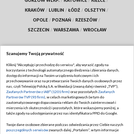
GORZÓW WLKP.
/
KATOWICE
/
KIELCE
/
KRAKÓW
/
LUBLIN
/
ŁÓDŹ
/
OLSZTYN
/
OPOLE
/
POZNAŃ
/
RZESZÓW
/
SZCZECIN
/
WARSZAWA
/
WROCŁAW
Szanujemy Twoją prywatność
Dołącz do nas:
Kliknij "Akceptuję i przechodzę do serwisu", aby wyrazić zgody na
korzystanie z technologii automatycznego śledzenia i zbierania danych,
TVP
dostęp do informacji na Twoim urządzeniu końcowym i ich
Abonament TVP
przechowywanie oraz na przetwarzanie Twoich danych osobowych przez
Regulamin TVP
nas, czyli Telewizję Polską S.A. w likwidacji (zwaną dalej również „TVP”),
Emisja w TVP
Polityka prywatności
Zaufanych Partnerów z IAB* (1201 firm)
oraz pozostałych
Zaufanych
Partnerów TVP (93 firm)
, w celach marketingowych (w tym do
Centrum informacji TVP
Moje zgody
zautomatyzowanego dopasowania reklam do Twoich zainteresowań i
mierzenia ich skuteczności) i pozostałych, które wskazujemy poniżej, a
Naziemna Telewizja Cyfrowa
Pomoc
także zgody na udostępnianie przez nas identyfikatora PPID do Google.
Sklep TVP
Biuro reklamy
Twoje dane osobowe zbierane podczas odwiedzania przez Ciebie naszych
Rada Programowa
Kontakt
poszczególnych serwisów
zwanych dalej „Portalem”, w tym informacje