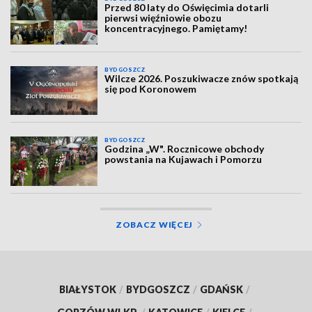
Przed 80 laty do Oświęcimia dotarli
pierwsi więźniowie obozu
koncentracyjnego. Pamiętamy!
BYDGOSZCZ
Wilcze 2026. Poszukiwacze znów spotkają
się pod Koronowem
BYDGOSZCZ
Godzina „W". Rocznicowe obchody
powstania na Kujawach i Pomorzu
ZOBACZ WIĘCEJ
BIAŁYSTOK
/
BYDGOSZCZ
/
GDAŃSK
/