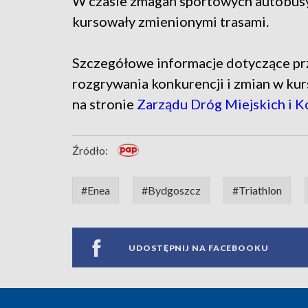
W czasie zmagań sportowych autobusy 
kursowały zmienionymi trasami.
Szczegółowe informacje dotyczące prze
rozgrywania konkurencji i zmian w kur
na stronie
Zarządu Dróg Miejskich i 
Źródło:
#Enea
#Bydgoszcz
#Triathlon
UDOSTĘPNIJ NA FACEBOOKU