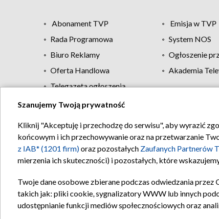
Abonament TVP
Emisja w TVP
Rada Programowa
System NOS
Biuro Reklamy
Ogłoszenie pr
Oferta Handlowa
Akademia Tele
Telegazeta ogłoszenia
Szanujemy Twoją prywatność
Regulamin TVP
Kliknij "Akceptuję i przechodzę do serwisu", aby wyrazić zg
końcowym i ich przechowywanie oraz na przetwarzanie Twoich
z IAB* (1201 firm)
oraz pozostałych
Zaufanych Partnerów T
mierzenia ich skuteczności) i pozostałych, które wskazujemy
Twoje dane osobowe zbierane podczas odwiedzania przez 
takich jak: pliki cookie, sygnalizatory WWW lub innych pod
udostępnianie funkcji mediów społecznościowych oraz anali