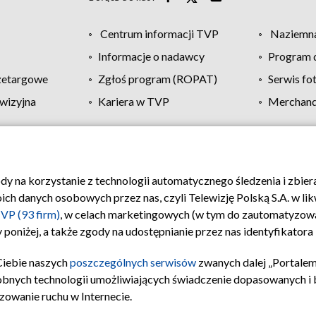
Centrum informacji TVP
Naziemna
Informacje o nadawcy
Program d
zetargowe
Zgłoś program (ROPAT)
Serwis fo
wizyjna
Kariera w TVP
Merchandi
Polityka prywatności
Moje zgody
Pomoc
Biuro re
ody na korzystanie z technologii automatycznego śledzenia i zbie
 danych osobowych przez nas, czyli Telewizję Polską S.A. w likw
VP (93 firm)
, w celach marketingowych (w tym do zautomatyzow
 poniżej, a także zgody na udostępnianie przez nas identyfikator
Ciebie naszych
poszczególnych serwisów
zwanych dalej „Portalem
obnych technologii umożliwiających świadczenie dopasowanych i be
zowanie ruchu w Internecie.