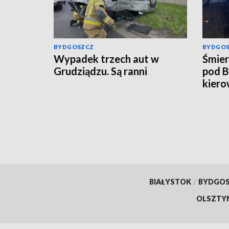
BYDGOSZCZ
BYDGO
Wypadek trzech aut w
Śmier
Grudziądzu. Są ranni
pod B
kiero
BIAŁYSTOK
/
BYDGO
OLSZTY