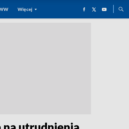
 WWW
Więcej
na utrudnienia