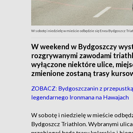
W sobotę i niedzielę w mieście odbędzie się Enea Bydgoszcz Triat
W weekend w Bydgoszczy wystą
rozgrywanymi zawodami triath
wyłączone niektóre ulice, miejs
zmienione zostaną trasy kursow
ZOBACZ: Bydgoszczanin z przepustką
legendarnego Ironmana na Hawajach
W sobotę i niedzielę w mieście odbędz
Bydgoszcz Triathlon. Wybranymi ulic
przebiegać będą trasy kolarskie i bieg