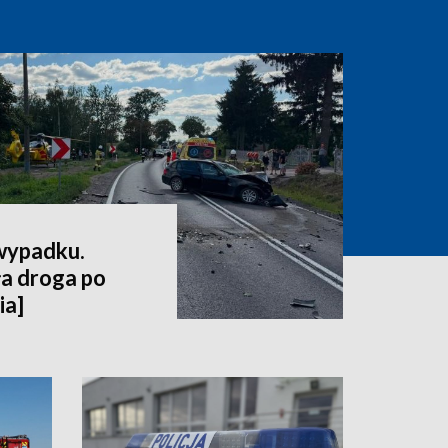
 wypadku.
a droga po
ia]