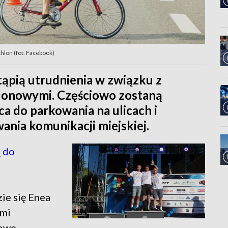
hlon (fot. Facebook)
pią utrudnienia w związku z
lonowymi. Częściowo zostaną
ca do parkowania na ulicach i
ania komunikacji miejskiej.
 do
ie się Enea
ami
owe.