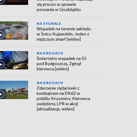
się proces w sprawie
porwania w Grudziądzu
NA SYGNALE
Wypadek na terenie zakładu
w Solcu Kujawskim. Jeden z
mężczyzn zmarł [wideo]
NA DROGACH
Śmiertelny wypadek na S5
pod Bydgoszczą. Zginął
kierowca [wideo]
NA DROGACH
Zderzenie ciężarówki z
kombajnem na DK62 w
pobliżu Kruszwicy. Kierowca
uwięziony, LPR w akcji
[aktualizacja, wideo]