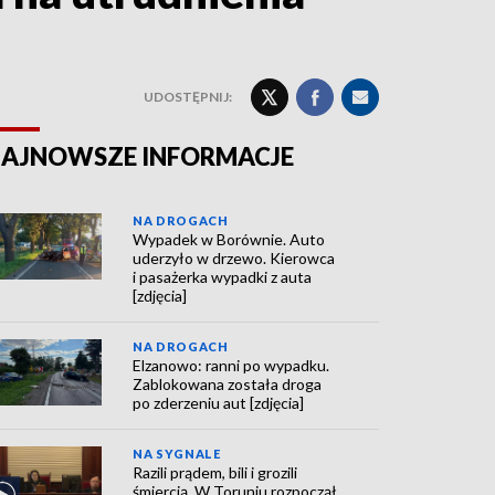
UDOSTĘPNIJ:
AJNOWSZE INFORMACJE
NA DROGACH
Wypadek w Borównie. Auto
uderzyło w drzewo. Kierowca
i pasażerka wypadki z auta
[zdjęcia]
NA DROGACH
Elzanowo: ranni po wypadku.
Zablokowana została droga
po zderzeniu aut [zdjęcia]
NA SYGNALE
Razili prądem, bili i grozili
śmiercią. W Toruniu rozpoczął