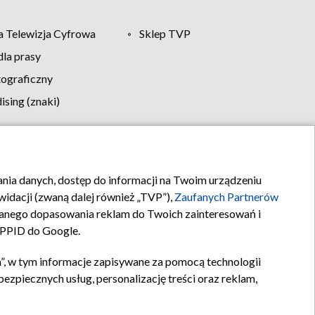
 Telewizja Cyfrowa
Sklep TVP
la prasy
tograficzny
sing (znaki)
klamy
Kontakt
rania danych, dostęp do informacji na Twoim urządzeniu
idacji (zwaną dalej również „TVP”),
Zaufanych Partnerów
anego dopasowania reklam do Twoich zainteresowań i
a PPID do Google.
”, w tym informacje zapisywane za pomocą technologii
zpiecznych usług, personalizację treści oraz reklam,