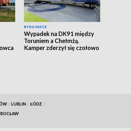
BYDGOSZCZ
Wypadek na DK91 między
Toruniem a Chełmżą.
rowca
Kamper zderzył się czołowo
z autem (aktualizacja)
KÓW
/
LUBLIN
/
ŁÓDŹ
/
ROCŁAW