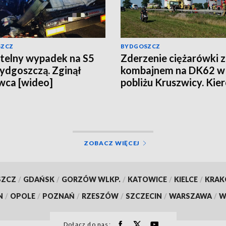
SZCZ
BYDGOSZCZ
telny wypadek na S5
Zderzenie ciężarówki z
ydgoszczą. Zginął
kombajnem na DK62 w
wca [wideo]
pobliżu Kruszwicy. Kie
uwięziony, LPR w akcji
[aktualizacja, wideo]
ZOBACZ WIĘCEJ
SZCZ
/
GDAŃSK
/
GORZÓW WLKP.
/
KATOWICE
/
KIELCE
/
KRA
N
/
OPOLE
/
POZNAŃ
/
RZESZÓW
/
SZCZECIN
/
WARSZAWA
/
W
Dołącz do nas: