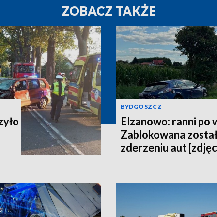
ZOBACZ TAKŻE
BYDGOSZCZ
zyło
Elzanowo: ranni po
Zablokowana został
zderzeniu aut [zdjęc