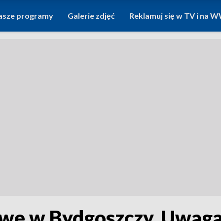
asze programy
Galerie zdjęć
Reklamuj się w TV i na
we w Bydgoszczy. Uwaga 