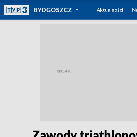
POWRÓT DO
BYDGOSZCZ
Aktualności
N
TVP REGIONY
Zawody triathlono