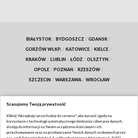
BIAŁYSTOK
/
BYDGOSZCZ
/
GDAŃSK
/
GORZÓW WLKP.
/
KATOWICE
/
KIELCE
/
KRAKÓW
/
LUBLIN
/
ŁÓDŹ
/
OLSZTYN
/
OPOLE
/
POZNAŃ
/
RZESZÓW
/
SZCZECIN
/
WARSZAWA
/
WROCŁAW
Szanujemy Twoją prywatność
Dołącz do nas:
Kliknij "Akceptuję i przechodzę do serwisu", aby wyrazić zgody na
korzystanie z technologii automatycznego śledzenia i zbierania danych,
TVP
dostęp do informacji na Twoim urządzeniu końcowym i ich
Abonament TVP
przechowywanie oraz na przetwarzanie Twoich danych osobowych przez
Regulamin TVP
nas, czyli Telewizję Polską S.A. w likwidacji (zwaną dalej również „TVP”),