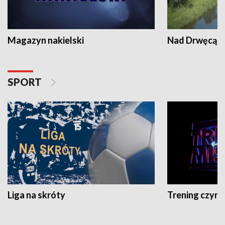
Magazyn nakielski
Nad Drwęcą
SPORT
Liga na skróty
Trening czyni 