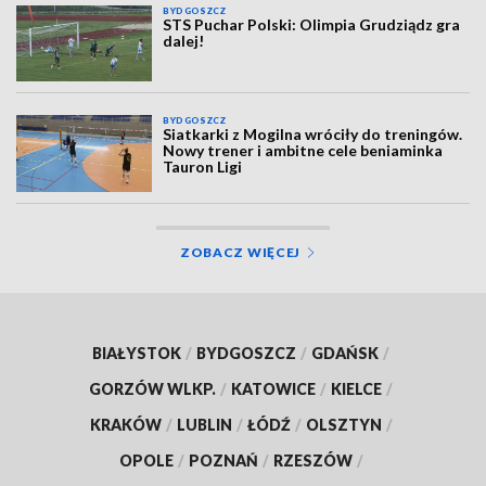
BYDGOSZCZ
STS Puchar Polski: Olimpia Grudziądz gra
dalej!
BYDGOSZCZ
Siatkarki z Mogilna wróciły do treningów.
Nowy trener i ambitne cele beniaminka
Tauron Ligi
ZOBACZ WIĘCEJ
BIAŁYSTOK
/
BYDGOSZCZ
/
GDAŃSK
/
GORZÓW WLKP.
/
KATOWICE
/
KIELCE
/
KRAKÓW
/
LUBLIN
/
ŁÓDŹ
/
OLSZTYN
/
OPOLE
/
POZNAŃ
/
RZESZÓW
/