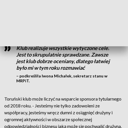
Panią minister w styczniu. W lutym wiedzieliśmy, że jest nie
najgorzej. Teraz, na dniach sfinalizowaliśmy podpisanie
umowy – poinformował Bogdan Rozwadowski, prezes KS
Toruń HSA.
Klub realizuje wszystkie wytyczone cele.
Jest to skrupulatnie sprawdzane. Zawsze
jest klub dobrze oceniany, dlatego łatwiej
było mi w tym roku rozmawiać
– podkreśliła Iwona Michałek, sekretarz stanu w
MRPiT.
Toruński klub może liczyć na wsparcie sponsora tytularnego
od 2018 roku. - Jesteśmy nie tylko zadowoleni ze
współpracy, jesteśmy wręcz dumni z osiągnięć drużyny i
ogromnej aktywności w obszarze społecznej
odpowiedzialności biznesu jaką może się pochwalić drużyna.