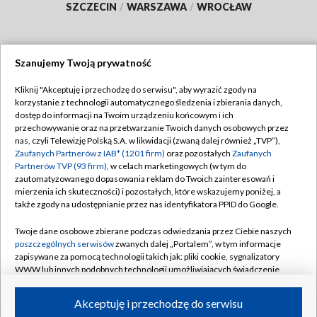
SZCZECIN
/
WARSZAWA
/
WROCŁAW
Szanujemy Twoją prywatność
Dołącz do nas:
Kliknij "Akceptuję i przechodzę do serwisu", aby wyrazić zgody na
korzystanie z technologii automatycznego śledzenia i zbierania danych,
TVP
dostęp do informacji na Twoim urządzeniu końcowym i ich
Abonament TVP
przechowywanie oraz na przetwarzanie Twoich danych osobowych przez
Regulamin TVP
nas, czyli Telewizję Polską S.A. w likwidacji (zwaną dalej również „TVP”),
Emisja w TVP
Polityka prywatności
Zaufanych Partnerów z IAB* (1201 firm)
oraz pozostałych
Zaufanych
Partnerów TVP (93 firm)
, w celach marketingowych (w tym do
Centrum informacji TVP
Moje zgody
zautomatyzowanego dopasowania reklam do Twoich zainteresowań i
mierzenia ich skuteczności) i pozostałych, które wskazujemy poniżej, a
Naziemna Telewizja Cyfrowa
Pomoc
także zgody na udostępnianie przez nas identyfikatora PPID do Google.
Sklep TVP
Biuro reklamy
Twoje dane osobowe zbierane podczas odwiedzania przez Ciebie naszych
Rada Programowa
Kontakt
poszczególnych serwisów
zwanych dalej „Portalem”, w tym informacje
zapisywane za pomocą technologii takich jak: pliki cookie, sygnalizatory
System NOS
WWW lub innych podobnych technologii umożliwiających świadczenie
dopasowanych i bezpiecznych usług, personalizację treści oraz reklam,
Informacje o nadawcy
Kanały
udostępnianie funkcji mediów społecznościowych oraz analizowanie
Akceptuję i przechodzę do serwisu
ruchu w Internecie.
Program dla prasy