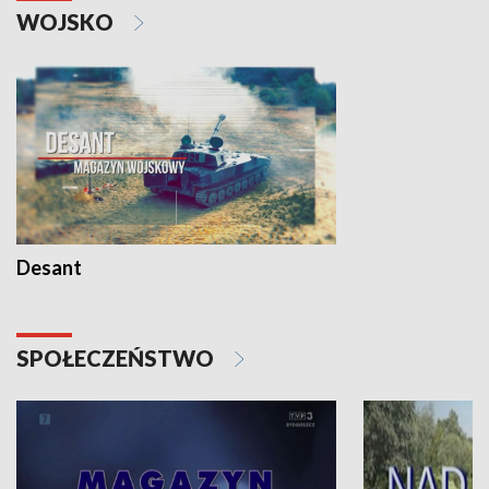
WOJSKO
Desant
SPOŁECZEŃSTWO