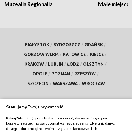
Muzealia Regionalia
Małe miejscow
BIAŁYSTOK
/
BYDGOSZCZ
/
GDAŃSK
/
GORZÓW WLKP.
/
KATOWICE
/
KIELCE
/
KRAKÓW
/
LUBLIN
/
ŁÓDŹ
/
OLSZTYN
/
OPOLE
/
POZNAŃ
/
RZESZÓW
/
SZCZECIN
/
WARSZAWA
/
WROCŁAW
Szanujemy Twoją prywatność
Dołącz do nas:
Kliknij "Akceptuję i przechodzę do serwisu", aby wyrazić zgody na
korzystanie z technologii automatycznego śledzenia i zbierania danych,
TVP
dostęp do informacji na Twoim urządzeniu końcowym i ich