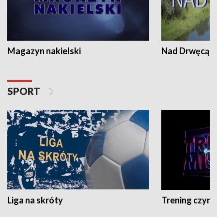
Magazyn nakielski
Nad Drwęcą
SPORT
Liga na skróty
Trening czyni 