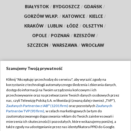
BIAŁYSTOK
/
BYDGOSZCZ
/
GDAŃSK
/
GORZÓW WLKP.
/
KATOWICE
/
KIELCE
/
KRAKÓW
/
LUBLIN
/
ŁÓDŹ
/
OLSZTYN
/
OPOLE
/
POZNAŃ
/
RZESZÓW
/
SZCZECIN
/
WARSZAWA
/
WROCŁAW
Szanujemy Twoją prywatność
Dołącz do nas:
Kliknij "Akceptuję i przechodzę do serwisu", aby wyrazić zgody na
korzystanie z technologii automatycznego śledzenia i zbierania danych,
TVP
dostęp do informacji na Twoim urządzeniu końcowym i ich
Abonament TVP
przechowywanie oraz na przetwarzanie Twoich danych osobowych przez
Regulamin TVP
nas, czyli Telewizję Polską S.A. w likwidacji (zwaną dalej również „TVP”),
Emisja w TVP
Polityka prywatności
Zaufanych Partnerów z IAB* (1201 firm)
oraz pozostałych
Zaufanych
Partnerów TVP (93 firm)
, w celach marketingowych (w tym do
Centrum informacji TVP
Moje zgody
zautomatyzowanego dopasowania reklam do Twoich zainteresowań i
mierzenia ich skuteczności) i pozostałych, które wskazujemy poniżej, a
Naziemna Telewizja Cyfrowa
Pomoc
także zgody na udostępnianie przez nas identyfikatora PPID do Google.