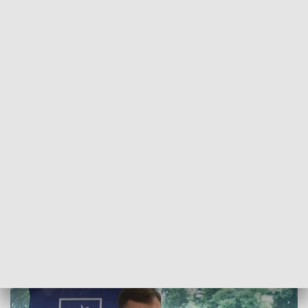
POWRÓT DO
BYDGOSZCZ
TVP REGIONY
Łukasz Schreiber o „Polskim Ładzie” w
Świeciu: Rząd ma dwa podstawowe cele
2021-07-09
Dawid Piątkowski, tom