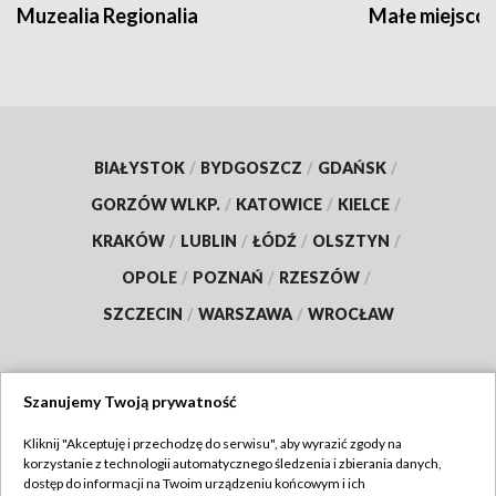
Muzealia Regionalia
Małe miejscow
BIAŁYSTOK
/
BYDGOSZCZ
/
GDAŃSK
/
GORZÓW WLKP.
/
KATOWICE
/
KIELCE
/
KRAKÓW
/
LUBLIN
/
ŁÓDŹ
/
OLSZTYN
/
OPOLE
/
POZNAŃ
/
RZESZÓW
/
SZCZECIN
/
WARSZAWA
/
WROCŁAW
Szanujemy Twoją prywatność
Dołącz do nas:
Kliknij "Akceptuję i przechodzę do serwisu", aby wyrazić zgody na
korzystanie z technologii automatycznego śledzenia i zbierania danych,
TVP
dostęp do informacji na Twoim urządzeniu końcowym i ich