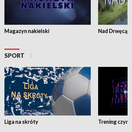
Magazyn nakielski
Nad Drwęcą
SPORT
Liga na skróty
Trening czyni 