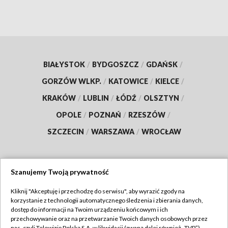
BIAŁYSTOK
/
BYDGOSZCZ
/
GDAŃSK
/
GORZÓW WLKP.
/
KATOWICE
/
KIELCE
/
KRAKÓW
/
LUBLIN
/
ŁÓDŹ
/
OLSZTYN
/
OPOLE
/
POZNAŃ
/
RZESZÓW
/
SZCZECIN
/
WARSZAWA
/
WROCŁAW
Szanujemy Twoją prywatność
Dołącz do nas:
Kliknij "Akceptuję i przechodzę do serwisu", aby wyrazić zgody na
korzystanie z technologii automatycznego śledzenia i zbierania danych,
TVP
dostęp do informacji na Twoim urządzeniu końcowym i ich
Abonament TVP
przechowywanie oraz na przetwarzanie Twoich danych osobowych przez
Regulamin TVP
nas, czyli Telewizję Polską S.A. w likwidacji (zwaną dalej również „TVP”),