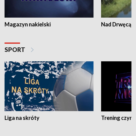
Magazyn nakielski
Nad Drwęcą
SPORT
Liga na skróty
Trening czyni 