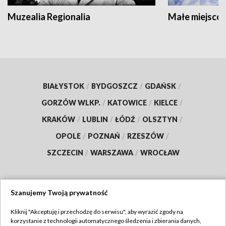
Muzealia Regionalia
Małe miejscow
BIAŁYSTOK
/
BYDGOSZCZ
/
GDAŃSK
/
GORZÓW WLKP.
/
KATOWICE
/
KIELCE
/
KRAKÓW
/
LUBLIN
/
ŁÓDŹ
/
OLSZTYN
/
OPOLE
/
POZNAŃ
/
RZESZÓW
/
SZCZECIN
/
WARSZAWA
/
WROCŁAW
Szanujemy Twoją prywatność
Dołącz do nas:
Kliknij "Akceptuję i przechodzę do serwisu", aby wyrazić zgody na
korzystanie z technologii automatycznego śledzenia i zbierania danych,
TVP