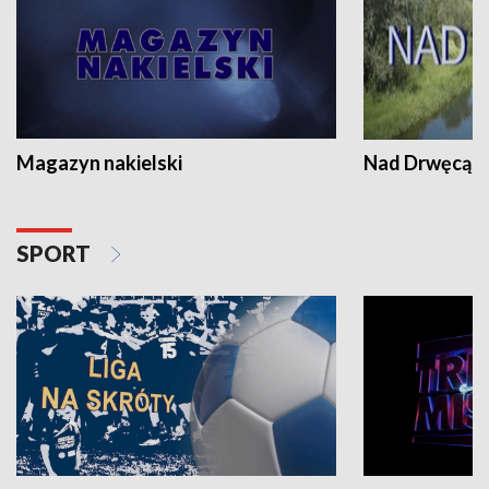
Magazyn nakielski
Nad Drwęcą
SPORT