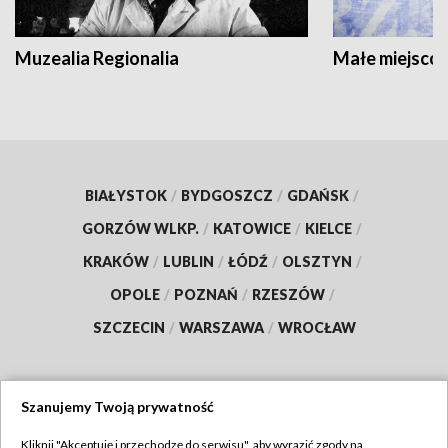
Muzealia Regionalia
Małe miejscow
BIAŁYSTOK
/
BYDGOSZCZ
/
GDAŃSK
/
GORZÓW WLKP.
/
KATOWICE
/
KIELCE
/
KRAKÓW
/
LUBLIN
/
ŁÓDŹ
/
OLSZTYN
/
OPOLE
/
POZNAŃ
/
RZESZÓW
/
SZCZECIN
/
WARSZAWA
/
WROCŁAW
Szanujemy Twoją prywatność
Dołącz do nas:
Kliknij "Akceptuję i przechodzę do serwisu", aby wyrazić zgody na