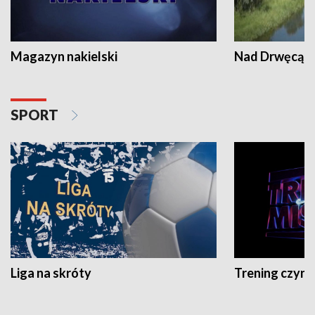
Magazyn nakielski
Nad Drwęcą
SPORT
Liga na skróty
Trening czyni 