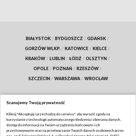
BIAŁYSTOK
/
BYDGOSZCZ
/
GDAŃSK
/
GORZÓW WLKP.
/
KATOWICE
/
KIELCE
/
KRAKÓW
/
LUBLIN
/
ŁÓDŹ
/
OLSZTYN
/
OPOLE
/
POZNAŃ
/
RZESZÓW
/
SZCZECIN
/
WARSZAWA
/
WROCŁAW
Szanujemy Twoją prywatność
Dołącz do nas:
Kliknij "Akceptuję i przechodzę do serwisu", aby wyrazić zgody na
korzystanie z technologii automatycznego śledzenia i zbierania danych,
TVP
dostęp do informacji na Twoim urządzeniu końcowym i ich
Abonament TVP
przechowywanie oraz na przetwarzanie Twoich danych osobowych przez
Regulamin TVP
nas, czyli Telewizję Polską S.A. w likwidacji (zwaną dalej również „TVP”),