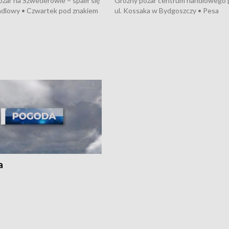
żar na Szwederowie – spalił się
Groźny pożar centrum handlowego 
ndlowy • Czwartek pod znakiem
ul. Kossaka w Bydgoszczy • Pesa
burz • Dobre prognozy dla
wyprodukuje nowoczesne,
 – rolnicy mogą liczyć na
energooszczędne pociągi dla Polregi
lony • Akcja porodowa na trasie
Zmiany w przepisach o pomocy
uń – pomógł policyjny patrol •
społecznej • Przed nami 10. jubileu
my na kolejną odsłonę programu
Festiwal Wisły
ato”
a