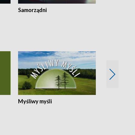
Samorządni
Wspólna sp
Myśliwy myśli
Spotkania z 