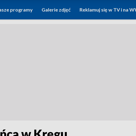
asze programy
Galerie zdjęć
Reklamuj się w TV i na
ańca w Kręgu