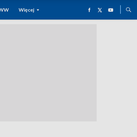
 WWW
Więcej