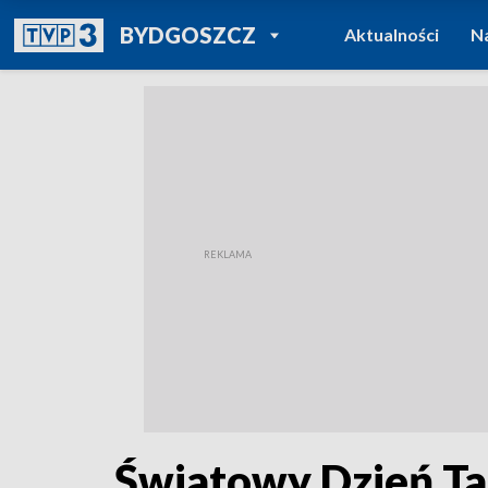
POWRÓT DO
BYDGOSZCZ
Aktualności
N
TVP REGIONY
Światowy Dzień T