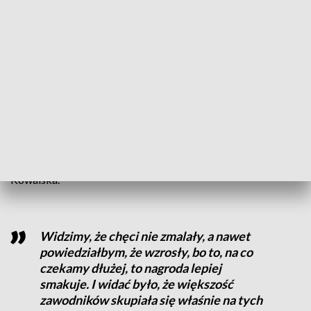
Specyficzne jest to, że płyniemy w rzece, nie można się
zgubić. Więc to jest fajne dla osób początkujących. W
Bydgoszczy cały odcinek, na którym płyną uczestnicy jest z
prądem, także bardzo fajny początek – opowiadała Ewa
Urbańska, uczestniczka zawodów.
W porównaniu do soboty, w niedzielę uczestnikom
przeszkadzała nieco upalna pogoda. W rywalizacji na 1/2
dystansu najlepsi okazali się Tomasz Marcinek oraz Anna
Paterek, a w 1/8 triumfowali: Maciej Chmura i Angelika
Kowalska.
Widzimy, że chęci nie zmalały, a nawet
powiedziałbym, że wzrosły, bo to, na co
czekamy dłużej, to nagroda lepiej
smakuje. I widać było, że większość
zawodników skupiała się właśnie na tych