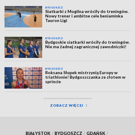
BYDGOSZCZ
Siatkarki z Mogilna wróciły do treningów.
Nowy trener i ambitne cele beniaminka
Tauron Ligi
BYDGOSZCZ
Bydgoskie siatkarki wróciły do treningów.
Nie ma żadnej zagranicznej zawodniczki!
BYDGOSZCZ
Roksana Słupek mistrzynią Europy w
triathlonie! Bydgoszczanka ze złotem w
sprincie
ZOBACZ WIĘCEJ
BIAŁYSTOK
/
BYDGOSZCZ
/
GDAŃSK
/