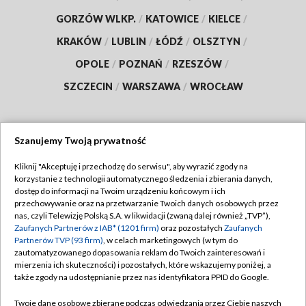
GORZÓW WLKP.
/
KATOWICE
/
KIELCE
/
KRAKÓW
/
LUBLIN
/
ŁÓDŹ
/
OLSZTYN
/
OPOLE
/
POZNAŃ
/
RZESZÓW
/
SZCZECIN
/
WARSZAWA
/
WROCŁAW
Szanujemy Twoją prywatność
Dołącz do nas:
Kliknij "Akceptuję i przechodzę do serwisu", aby wyrazić zgody na
korzystanie z technologii automatycznego śledzenia i zbierania danych,
TVP
dostęp do informacji na Twoim urządzeniu końcowym i ich
Abonament TVP
przechowywanie oraz na przetwarzanie Twoich danych osobowych przez
Regulamin TVP
nas, czyli Telewizję Polską S.A. w likwidacji (zwaną dalej również „TVP”),
Emisja w TVP
Polityka prywatności
Zaufanych Partnerów z IAB* (1201 firm)
oraz pozostałych
Zaufanych
Partnerów TVP (93 firm)
, w celach marketingowych (w tym do
Centrum informacji TVP
Moje zgody
zautomatyzowanego dopasowania reklam do Twoich zainteresowań i
mierzenia ich skuteczności) i pozostałych, które wskazujemy poniżej, a
Naziemna Telewizja Cyfrowa
Pomoc
także zgody na udostępnianie przez nas identyfikatora PPID do Google.
Sklep TVP
Biuro reklamy
Twoje dane osobowe zbierane podczas odwiedzania przez Ciebie naszych