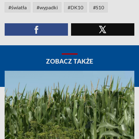
#światła
#wypadki
#DK10
#S10
ZOBACZ TAKŻE