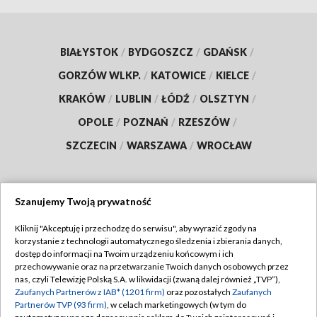
BIAŁYSTOK
/
BYDGOSZCZ
/
GDAŃSK
/
GORZÓW WLKP.
/
KATOWICE
/
KIELCE
/
KRAKÓW
/
LUBLIN
/
ŁÓDŹ
/
OLSZTYN
/
OPOLE
/
POZNAŃ
/
RZESZÓW
/
SZCZECIN
/
WARSZAWA
/
WROCŁAW
Szanujemy Twoją prywatność
Dołącz do nas:
Kliknij "Akceptuję i przechodzę do serwisu", aby wyrazić zgody na
korzystanie z technologii automatycznego śledzenia i zbierania danych,
TVP
dostęp do informacji na Twoim urządzeniu końcowym i ich
Abonament TVP
przechowywanie oraz na przetwarzanie Twoich danych osobowych przez
Regulamin TVP
nas, czyli Telewizję Polską S.A. w likwidacji (zwaną dalej również „TVP”),
Emisja w TVP
Polityka prywatności
Zaufanych Partnerów z IAB* (1201 firm)
oraz pozostałych
Zaufanych
Partnerów TVP (93 firm)
, w celach marketingowych (w tym do
Centrum informacji TVP
Moje zgody