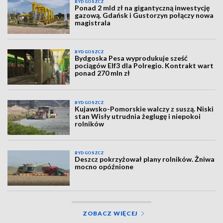
BYDGOSZCZ
Ponad 2 mld zł na gigantyczną inwestycję
gazową. Gdańsk i Gustorzyn połączy nowa
magistrala
BYDGOSZCZ
Bydgoska Pesa wyprodukuje sześć
pociągów Elf3 dla Polregio. Kontrakt wart
ponad 270 mln zł
BYDGOSZCZ
Kujawsko-Pomorskie walczy z suszą. Niski
stan Wisły utrudnia żeglugę i niepokoi
rolników
BYDGOSZCZ
Deszcz pokrzyżował plany rolników. Żniwa
mocno opóźnione
ZOBACZ WIĘCEJ