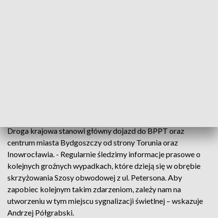
Ponownie prosimy o zapewnienie w
budżecie GDDKiA środków na
wybudowanie sygnalizacji świetlnej.
Zmiana ta korzystnie wpłynie na
bezpieczeństwo oraz usprawni ruch
drogowy w tym miejscu.
- wskazuje prezes Zarządu BPPT.
Droga krajowa stanowi główny dojazd do BPPT oraz
centrum miasta Bydgoszczy od strony Torunia oraz
Inowrocławia. - Regularnie śledzimy informacje prasowe o
kolejnych groźnych wypadkach, które dzieją się w obrębie
skrzyżowania Szosy obwodowej z ul. Petersona. Aby
zapobiec kolejnym takim zdarzeniom, zależy nam na
utworzeniu w tym miejscu sygnalizacji świetlnej – wskazuje
Andrzej Półgrabski.