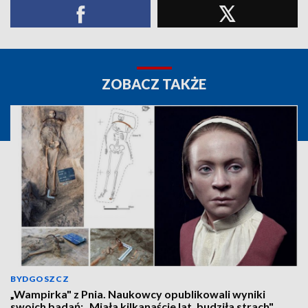
ZOBACZ TAKŻE
BYDGOSZCZ
„Wampirka" z Pnia. Naukowcy opublikowali wyniki
swoich badań: „Miała kilkanaście lat, budziła strach"