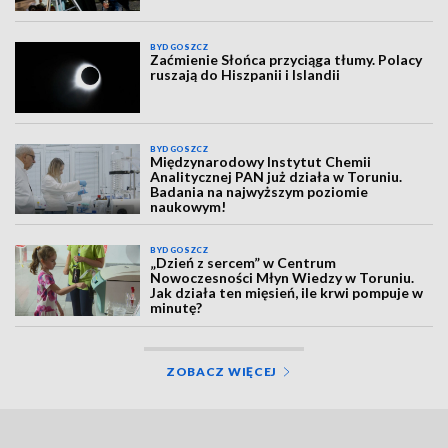
BYDGOSZCZ
Zaćmienie Słońca przyciąga tłumy. Polacy
ruszają do Hiszpanii i Islandii
BYDGOSZCZ
Międzynarodowy Instytut Chemii
Analitycznej PAN już działa w Toruniu.
Badania na najwyższym poziomie
naukowym!
BYDGOSZCZ
„Dzień z sercem” w Centrum
Nowoczesności Młyn Wiedzy w Toruniu.
Jak działa ten mięsień, ile krwi pompuje w
minutę?
ZOBACZ WIĘCEJ