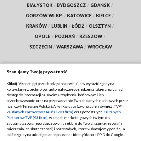
BIAŁYSTOK
/
BYDGOSZCZ
/
GDAŃSK
/
GORZÓW WLKP.
/
KATOWICE
/
KIELCE
/
KRAKÓW
/
LUBLIN
/
ŁÓDŹ
/
OLSZTYN
/
OPOLE
/
POZNAŃ
/
RZESZÓW
/
SZCZECIN
/
WARSZAWA
/
WROCŁAW
Szanujemy Twoją prywatność
Dołącz do nas:
Kliknij "Akceptuję i przechodzę do serwisu", aby wyrazić zgody na
korzystanie z technologii automatycznego śledzenia i zbierania danych,
TVP
dostęp do informacji na Twoim urządzeniu końcowym i ich
Abonament TVP
przechowywanie oraz na przetwarzanie Twoich danych osobowych przez
Regulamin TVP
nas, czyli Telewizję Polską S.A. w likwidacji (zwaną dalej również „TVP”),
Emisja w TVP
Polityka prywatności
Zaufanych Partnerów z IAB* (1201 firm)
oraz pozostałych
Zaufanych
Partnerów TVP (93 firm)
, w celach marketingowych (w tym do
Centrum informacji TVP
Moje zgody
zautomatyzowanego dopasowania reklam do Twoich zainteresowań i
mierzenia ich skuteczności) i pozostałych, które wskazujemy poniżej, a
Naziemna Telewizja Cyfrowa
Pomoc
także zgody na udostępnianie przez nas identyfikatora PPID do Google.