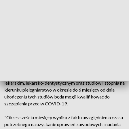
w każdej gminie
Chodzi o nowelizację rozporządzenia ministra zdrowia w
sprawie kwalifikacji osób przeprowadzających badania
kwalifikacyjne i szczepienia ochronne przeciwko COVID-19,
która w poniedziałek ukazała się na stronie Rządowego
Centrum Legislacji i została przekazana do ogłoszenia w
Dzienniku Urzędowym.
Wynika z niej, że studenci piątego roku kierunku lekarsko-
dentystycznego, jak również absolwenci studiów na kierunku
lekarskim, lekarsko-dentystycznym oraz studiów I stopnia na
kierunku pielęgniarstwo w okresie do 6 miesięcy od dnia
ukończeniu tych studiów będą mogli kwalifikować do
szczepienia przeciw COVID-19.
"Okres sześciu miesięcy wynika z faktu uwzględnienia czasu
potrzebnego na uzyskanie uprawień zawodowych i nadania