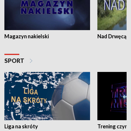
Magazyn nakielski
Nad Drwęcą
SPORT
Liga na skróty
Trening czyni 