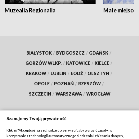
Muzealia Regionalia
Małe miejscow
BIAŁYSTOK
/
BYDGOSZCZ
/
GDAŃSK
/
GORZÓW WLKP.
/
KATOWICE
/
KIELCE
/
KRAKÓW
/
LUBLIN
/
ŁÓDŹ
/
OLSZTYN
/
OPOLE
/
POZNAŃ
/
RZESZÓW
/
SZCZECIN
/
WARSZAWA
/
WROCŁAW
Szanujemy Twoją prywatność
Dołącz do nas:
Kliknij "Akceptuję i przechodzę do serwisu", aby wyrazić zgody na
korzystanie z technologii automatycznego śledzenia i zbierania danych,
TVP