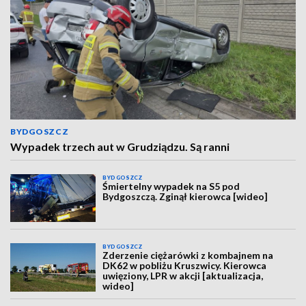
BYDGOSZCZ
Wypadek trzech aut w Grudziądzu. Są ranni
BYDGOSZCZ
Śmiertelny wypadek na S5 pod
Bydgoszczą. Zginął kierowca [wideo]
BYDGOSZCZ
Zderzenie ciężarówki z kombajnem na
DK62 w pobliżu Kruszwicy. Kierowca
uwięziony, LPR w akcji [aktualizacja,
wideo]