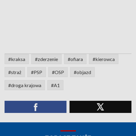
#kraksa
#zderzenie
#ofiara
#kierowca
#straż
#PSP
#OSP
#objazd
#droga krajowa
#A1