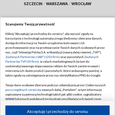
SZCZECIN
/
WARSZAWA
/
WROCŁAW
Szanujemy Twoją prywatność
Dołącz do nas:
Kliknij "Akceptuję i przechodzę do serwisu", aby wyrazić zgody na
korzystanie z technologii automatycznego śledzenia i zbierania danych,
TVP
dostęp do informacji na Twoim urządzeniu końcowym i ich
Abonament TVP
przechowywanie oraz na przetwarzanie Twoich danych osobowych przez
Regulamin TVP
nas, czyli Telewizję Polską S.A. w likwidacji (zwaną dalej również „TVP”),
Emisja w TVP
Polityka prywatności
Zaufanych Partnerów z IAB* (1201 firm)
oraz pozostałych
Zaufanych
Partnerów TVP (93 firm)
, w celach marketingowych (w tym do
Centrum informacji TVP
Moje zgody
zautomatyzowanego dopasowania reklam do Twoich zainteresowań i
mierzenia ich skuteczności) i pozostałych, które wskazujemy poniżej, a
Naziemna Telewizja Cyfrowa
Pomoc
także zgody na udostępnianie przez nas identyfikatora PPID do Google.
Sklep TVP
Biuro reklamy
Twoje dane osobowe zbierane podczas odwiedzania przez Ciebie naszych
Rada Programowa
Kontakt
poszczególnych serwisów
zwanych dalej „Portalem”, w tym informacje
zapisywane za pomocą technologii takich jak: pliki cookie, sygnalizatory
System NOS
WWW lub innych podobnych technologii umożliwiających świadczenie
dopasowanych i bezpiecznych usług, personalizację treści oraz reklam,
Informacje o nadawcy
Kanały
udostępnianie funkcji mediów społecznościowych oraz analizowanie
Akceptuję i przechodzę do serwisu
ruchu w Internecie.
Program dla prasy