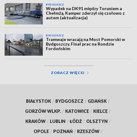
BYDGOSZCZ
Wypadek na DK91 między Toruniem a
Chełmżą. Kamper zderzył się czołowo z
autem (aktualizacja)
BYDGOSZCZ
Tramwaje wracają na Most Pomorski w
Bydgoszczy. Finał prac na Rondzie
Fordońskim
ZOBACZ WIĘCEJ
BIAŁYSTOK
/
BYDGOSZCZ
/
GDAŃSK
/
GORZÓW WLKP.
/
KATOWICE
/
KIELCE
/
KRAKÓW
/
LUBLIN
/
ŁÓDŹ
/
OLSZTYN
/
OPOLE
/
POZNAŃ
/
RZESZÓW
/