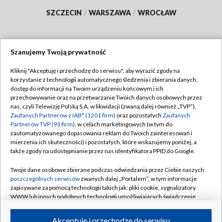
SZCZECIN
/
WARSZAWA
/
WROCŁAW
Szanujemy Twoją prywatność
Dołącz do nas:
Kliknij "Akceptuję i przechodzę do serwisu", aby wyrazić zgody na
korzystanie z technologii automatycznego śledzenia i zbierania danych,
TVP
dostęp do informacji na Twoim urządzeniu końcowym i ich
Abonament TVP
przechowywanie oraz na przetwarzanie Twoich danych osobowych przez
Regulamin TVP
nas, czyli Telewizję Polską S.A. w likwidacji (zwaną dalej również „TVP”),
Emisja w TVP
Polityka prywatności
Zaufanych Partnerów z IAB* (1201 firm)
oraz pozostałych
Zaufanych
Partnerów TVP (93 firm)
, w celach marketingowych (w tym do
Centrum informacji TVP
Moje zgody
zautomatyzowanego dopasowania reklam do Twoich zainteresowań i
mierzenia ich skuteczności) i pozostałych, które wskazujemy poniżej, a
Naziemna Telewizja Cyfrowa
Pomoc
także zgody na udostępnianie przez nas identyfikatora PPID do Google.
Sklep TVP
Biuro reklamy
Twoje dane osobowe zbierane podczas odwiedzania przez Ciebie naszych
Rada Programowa
Kontakt
poszczególnych serwisów
zwanych dalej „Portalem”, w tym informacje
zapisywane za pomocą technologii takich jak: pliki cookie, sygnalizatory
System NOS
WWW lub innych podobnych technologii umożliwiających świadczenie
dopasowanych i bezpiecznych usług, personalizację treści oraz reklam,
Informacje o nadawcy
Kanały
udostępnianie funkcji mediów społecznościowych oraz analizowanie
Akceptuję i przechodzę do serwisu