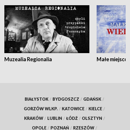
Muzealia Regionalia
Małe miejscow
BIAŁYSTOK
/
BYDGOSZCZ
/
GDAŃSK
/
GORZÓW WLKP.
/
KATOWICE
/
KIELCE
/
KRAKÓW
/
LUBLIN
/
ŁÓDŹ
/
OLSZTYN
/
OPOLE
/
POZNAŃ
/
RZESZÓW
/