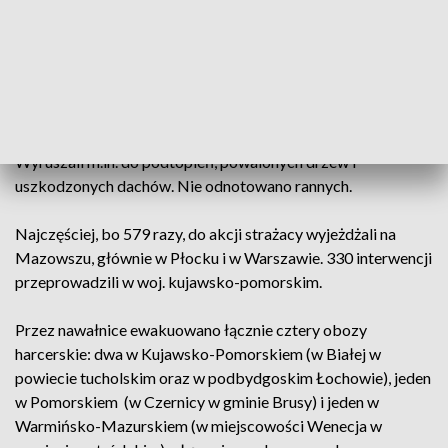
W poniedziałek przez kraj przechodziły burze, którym
towarzyszył ulewny deszcz i silny wiatr.
Bryg. Karol Batorski, rzecznik komendanta głównego
Państwowej Straży Pożarnej przekazał, że do godz. 21 w
związku z pogodą strażacy interweniowali łącznie 1 939 razy.
Wyruszali m.in. do podtopień, powalonych drzew i
uszkodzonych dachów. Nie odnotowano rannych.
Najczęściej, bo 579 razy, do akcji strażacy wyjeżdżali na
Mazowszu, głównie w Płocku i w Warszawie. 330 interwencji
przeprowadzili w woj. kujawsko-pomorskim.
Przez nawałnice ewakuowano łącznie cztery obozy
harcerskie: dwa w Kujawsko-Pomorskiem (w Białej w
powiecie tucholskim oraz w podbydgoskim Łochowie), jeden
w Pomorskiem (w Czernicy w gminie Brusy) i jeden w
Warmińsko-Mazurskiem (w miejscowości Wenecja w