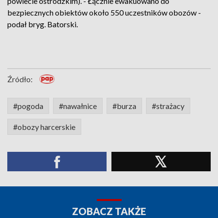
powiecie ostródzkim). - Łącznie ewakuowano do
bezpiecznych obiektów około 550 uczestników obozów -
podał bryg. Batorski.
Źródło:
#pogoda
#nawałnice
#burza
#strażacy
#obozy harcerskie
ZOBACZ TAKŻE