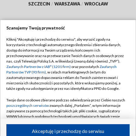
SZCZECIN
/
WARSZAWA
/
WROCŁAW
Szanujemy Twoją prywatność
Dołącz do nas:
Kliknij "Akceptuję i przechodzę do serwisu", aby wyrazić zgody na
korzystanie z technologii automatycznego śledzenia i zbierania danych,
TVP
dostęp do informacji na Twoim urządzeniu końcowym i ich
Abonament TVP
przechowywanie oraz na przetwarzanie Twoich danych osobowych przez
Regulamin TVP
nas, czyli Telewizję Polską S.A. w likwidacji (zwaną dalej również „TVP”),
Emisja w TVP
Polityka prywatności
Zaufanych Partnerów z IAB* (1201 firm)
oraz pozostałych
Zaufanych
Partnerów TVP (93 firm)
, w celach marketingowych (w tym do
Centrum informacji TVP
Moje zgody
zautomatyzowanego dopasowania reklam do Twoich zainteresowań i
mierzenia ich skuteczności) i pozostałych, które wskazujemy poniżej, a
Naziemna Telewizja Cyfrowa
Pomoc
także zgody na udostępnianie przez nas identyfikatora PPID do Google.
Sklep TVP
Biuro reklamy
Twoje dane osobowe zbierane podczas odwiedzania przez Ciebie naszych
Rada Programowa
Kontakt
poszczególnych serwisów
zwanych dalej „Portalem”, w tym informacje
zapisywane za pomocą technologii takich jak: pliki cookie, sygnalizatory
System NOS
WWW lub innych podobnych technologii umożliwiających świadczenie
dopasowanych i bezpiecznych usług, personalizację treści oraz reklam,
Informacje o nadawcy
Kanały
udostępnianie funkcji mediów społecznościowych oraz analizowanie
Akceptuję i przechodzę do serwisu
ruchu w Internecie.
Program dla prasy