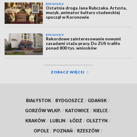
BYDGOSZCZ
Ostatnia droga Jana Rubczaka. Artysta,
muzyk, animator kultury studenckiej
spoczął w Koronowie
BYDGOSZCZ
Rekordowe zainteresowanie nowymi
zasadami stażu pracy. Do ZUS trafiło
ponad 800 tys. wniosków
ZOBACZ WIĘCEJ
BIAŁYSTOK
/
BYDGOSZCZ
/
GDAŃSK
/
GORZÓW WLKP.
/
KATOWICE
/
KIELCE
/
KRAKÓW
/
LUBLIN
/
ŁÓDŹ
/
OLSZTYN
/
OPOLE
/
POZNAŃ
/
RZESZÓW
/