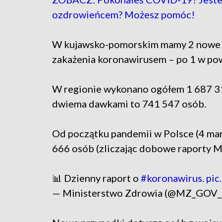
ozdrowieńcem? Możesz pomóc!
W kujawsko-pomorskim mamy 2 nowe 
zakażenia koronawirusem – po 1 w pow
W regionie wykonano ogółem 1 687 31
dwiema dawkami to 741 547 osób.
Od początku pandemii w Polsce (4 mar
666 osób (zliczając dobowe raporty 
📊 Dzienny raport o
#koronawirus
.
pic
— Ministerstwo Zdrowia (@MZ_GOV