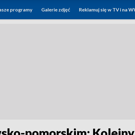
asze programy
Galerie zdjęć
Reklamuj się w TV i na
sko-pomorskim: Kolejny