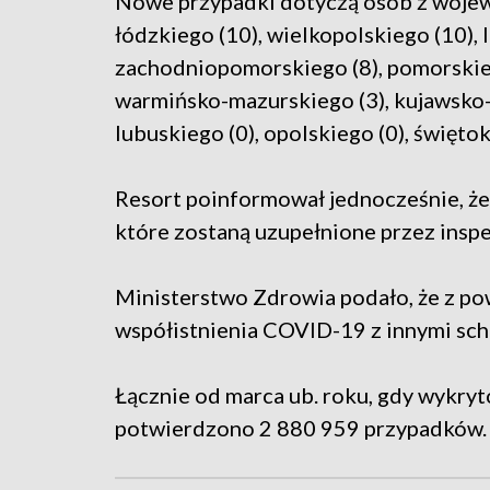
Nowe przypadki dotyczą osób z wojewó
łódzkiego (10), wielkopolskiego (10), 
zachodniopomorskiego (8), pomorskiego
warmińsko-mazurskiego (3), kujawsko-
lubuskiego (0), opolskiego (0), świętok
Resort poinformował jednocześnie, że
które zostaną uzupełnione przez inspe
Ministerstwo Zdrowia podało, że z p
współistnienia COVID-19 z innymi sch
Łącznie od marca ub. roku, gdy wykry
potwierdzono 2 880 959 przypadków.