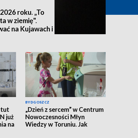
2026 roku. „To
ta w ziemię".
wać na Kujawach i
ktualizacja]
BYDGOSZCZ
tut
„Dzień z sercem” w Centrum
N już
Nowoczesności Młyn
nia na
Wiedzy w Toruniu. Jak
działa ten mięsień, ile krwi