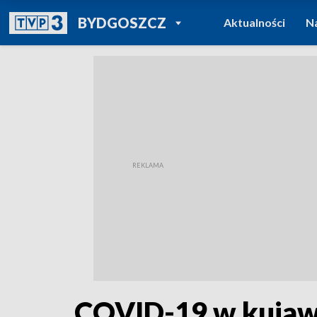
POWRÓT DO
BYDGOSZCZ
Aktualności
N
TVP REGIONY
COVID-19 w kujaw