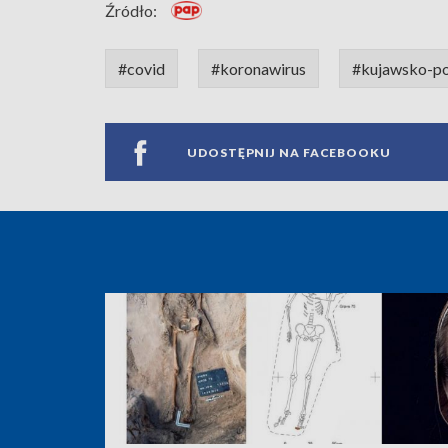
Źródło:
#covid
#koronawirus
#kujawsko-p
UDOSTĘPNIJ NA FACEBOOKU