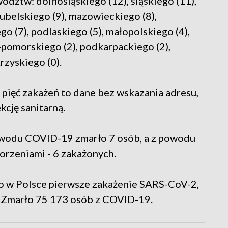
dztw: dolnośląskiego (12), śląskiego (11),
lubelskiego (9), mazowieckiego (8),
 (7), podlaskiego (5), małopolskiego (4),
pomorskiego (2), podkarpackiego (2),
rzyskiego (0).
 pięć zakażeń to dane bez wskazania adresu,
kcję sanitarną.
owodu COVID-19 zmarło 7 osób, a z powodu
orzeniami - 6 zakażonych.
to w Polsce pierwsze zakażenie SARS-CoV-2,
 Zmarło 75 173 osób z COVID-19.