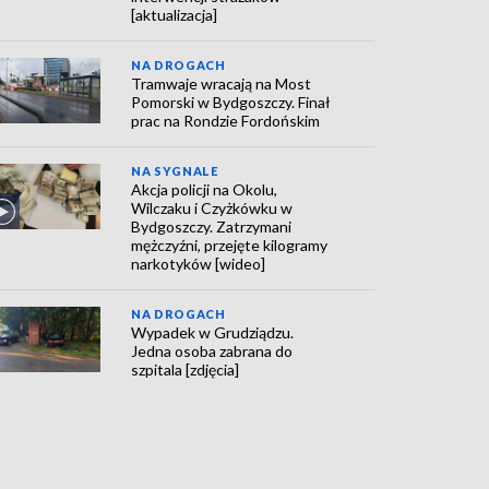
[aktualizacja]
NA DROGACH
Tramwaje wracają na Most
Pomorski w Bydgoszczy. Finał
prac na Rondzie Fordońskim
NA SYGNALE
Akcja policji na Okolu,
Wilczaku i Czyżkówku w
Bydgoszczy. Zatrzymani
mężczyźni, przejęte kilogramy
narkotyków [wideo]
NA DROGACH
Wypadek w Grudziądzu.
Jedna osoba zabrana do
szpitala [zdjęcia]