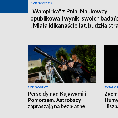
BYDGOSZCZ
„Wampirka" z Pnia. Naukowcy
opublikowali wyniki swoich badań
„Miała kilkanaście lat, budziła str
BYDGOSZCZ
BYDGO
Perseidy nad Kujawami i
Zaćmi
Pomorzem. Astrobazy
tłumy
zapraszają na bezpłatne
Hiszpa
obserwacje nocnego nieba