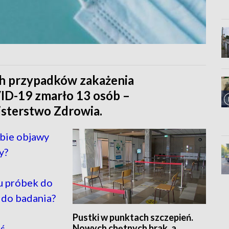
ch przypadków zakażenia
D-19 zmarło 13 osób –
sterstwo Zdrowia.
ebie objawy
y?
u próbek do
 do badania?
Pustki w punktach szczepień.
Nowych chętnych brak, a
ś