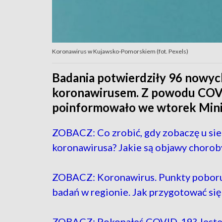
Koronawirus w Kujawsko-Pomorskiem (fot. Pexels)
Badania potwierdziły 96 nowy
koronawirusem. Z powodu COVI
poinformowało we wtorek Mini
ZOBACZ: Co zrobić, gdy zobaczę u si
koronawirusa? Jakie są objawy chorob
ZOBACZ: Koronawirus. Punkty pobor
badań w regionie. Jak przygotować się
ZOBACZ: Pokonałeś COVID-19? Jeste