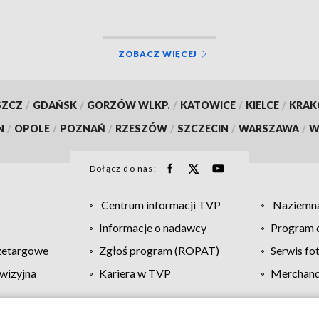
naukowym!
ZOBACZ WIĘCEJ
SZCZ
/
GDAŃSK
/
GORZÓW WLKP.
/
KATOWICE
/
KIELCE
/
KRA
N
/
OPOLE
/
POZNAŃ
/
RZESZÓW
/
SZCZECIN
/
WARSZAWA
/
W
Dołącz do nas:
Centrum informacji TVP
Naziemna
Informacje o nadawcy
Program d
zetargowe
Zgłoś program (ROPAT)
Serwis fo
wizyjna
Kariera w TVP
Merchandi