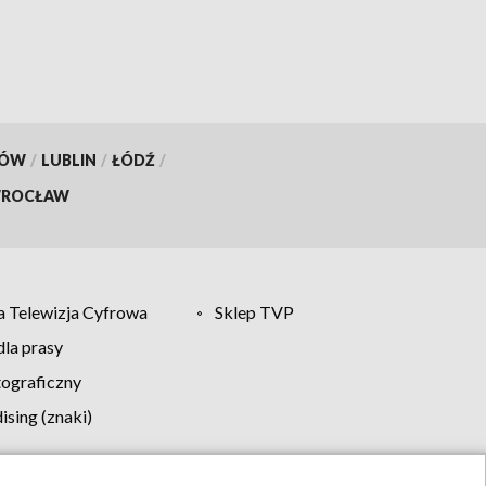
pompuje w minutę?
KÓW
/
LUBLIN
/
ŁÓDŹ
/
ROCŁAW
 Telewizja Cyfrowa
Sklep TVP
la prasy
tograficzny
sing (znaki)