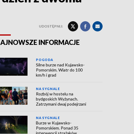
UDOSTĘPNIJ:
AJNOWSZE INFORMACJE
POGODA
Silne burze nad Kujawsko-
Pomorskim. Wiatr do 100
km/h i grad
NA SYGNALE
Rozbój w hostelu na
bydgoskich Wyżynach.
Zatrzymani dwaj podejrzani
NA SYGNALE
Burze w Kujawsko-
Pomorskiem. Ponad 35
interwencji strażaków