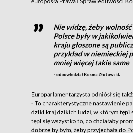
europosła Prawa i Sprawiedliwości K
Nie widzę, żeby wolność
Polsce były w jakikolwi
kraju głoszone są publicz
przykład w niemieckiej p
mniej więcej takie same
- odpowiedział Kosma Złotowski.
Europarlamentarzysta odniósł się tak
- To charakterystyczne nastawienie pan
dziki kraj dzikich ludzi, w którym tępi
tępi się wszystko to, co chciałaby pro
dobrze by było, żeby przyjechała do Po