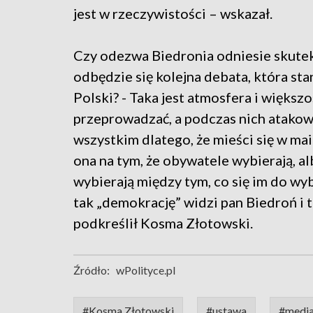
jest w rzeczywistości – wskazał.
Czy odezwa Biedronia odniesie skutek
odbędzie się kolejna debata, która sta
Polski? - Taka jest atmosfera i większ
przeprowadzać, a podczas nich atakow
wszystkim dlatego, że mieści się w m
ona na tym, że obywatele wybierają, al
wybierają między tym, co się im do wyb
tak „demokrację” widzi pan Biedroń i 
podkreślił Kosma Złotowski.
Źródło:
wPolityce.pl
#Kosma Złotowski
#ustawa
#medi