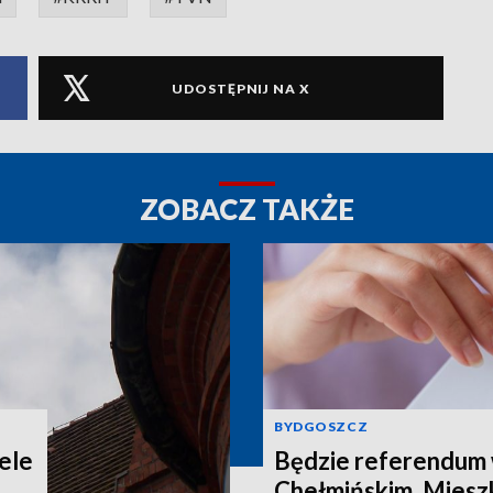
UDOSTĘPNIJ NA X
ZOBACZ TAKŻE
BYDGOSZCZ
ele
Będzie referendum
Chełmińskim. Miesz