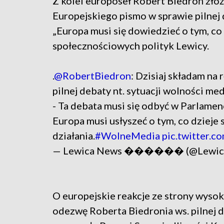
Z kolei europoseł Robert Biedroń zło
Europejskiego pismo w sprawie pilnej
„Europa musi się dowiedzieć o tym, co 
społecznościowych polityk Lewicy.
.
@RobertBiedron
: Dzisiaj składam n
pilnej debaty nt. sytuacji wolności me
- Ta debata musi się odbyć w Parlamen
Europa musi usłyszeć o tym, co dzieje
działania.
#WolneMedia
pic.twitter.
— Lewica News ��️���� (@Lewic
O europejskie reakcje ze strony wysoki
odezwę Roberta Biedronia ws. pilnej d