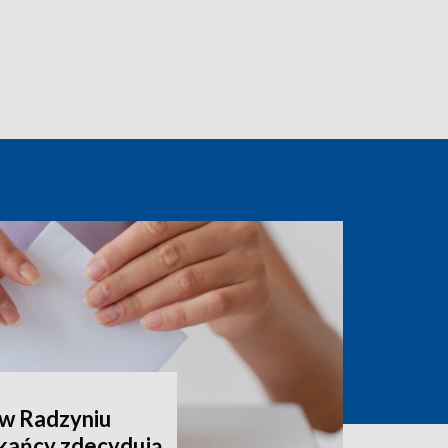
 w Radzyniu
kańcy zdecydują