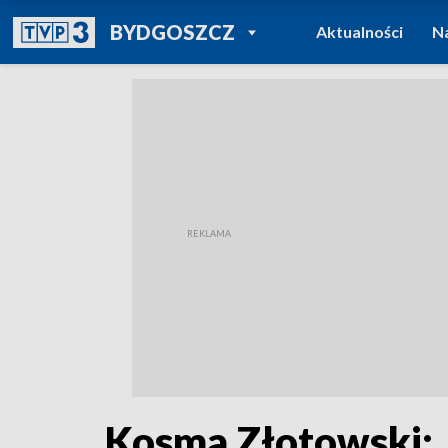
POWRÓT DO
BYDGOSZCZ
Aktualności
N
TVP REGIONY
Kosma Złotowski: 