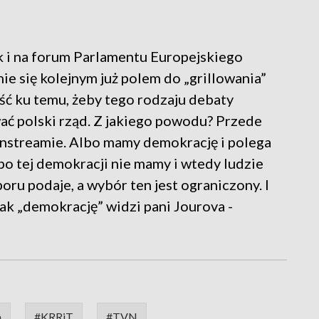
 i na forum Parlamentu Europejskiego
nie się kolejnym już polem do „grillowania”
ość ku temu, żeby tego rodzaju debaty
ać polski rząd. Z jakiego powodu? Przede
ainstreamie. Albo mamy demokrację i polega
bo tej demokracji nie mamy i wtedy ludzie
oru podaje, a wybór ten jest ograniczony. I
tak „demokrację” widzi pani Jourova -
a
#KRRiT
#TVN