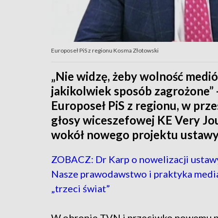
Europoseł PiS z regionu Kosma Złotowski
„Nie widzę, żeby wolność medió
jakikolwiek sposób zagrożone” 
Europoseł PiS z regionu, w prz
głosy wiceszefowej KE Very Jou
wokół nowego projektu ustawy 
ZOBACZ: Dr Karp o nowelizacji ustaw
Nasze prawodawstwo i praktyka media
„trzeci świat”
W obronie TVN i przeciwko nowemu p