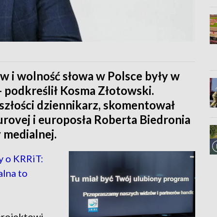
w i wolność słowa w Polsce były w
- podkreślił Kosma Złotowski.
eszłości dziennikarz, skomentował
rovej i europosła Roberta Biedronia
medialnej.
y o KRRiT:
lna to
rojektowi