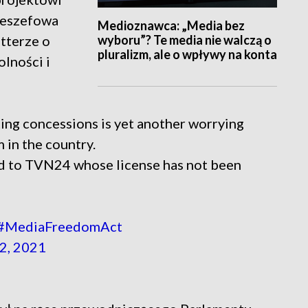
ceszefowa
Medioznawca: „Media bez
wyboru”? Te media nie walczą o
itterze o
pluralizm, ale o wpływy na konta
lności i
ing concessions is yet another worrying
 in the country.
ed to TVN24 whose license has not been
#MediaFreedomAct
12, 2021