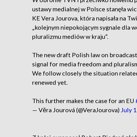
ustawy medialnej w Polsce stanęła wi
KE Vera Jourova, która napisała na Tw
„kolejnym niepokojącym sygnale dla wo
pluralizmu mediów w kraju”.
The new draft Polish law on broadcast
signal for media freedom and pluralism
We follow closely the situation relat
renewed yet.
This further makes the case for an EU
— Věra Jourová (@VeraJourova)
July 