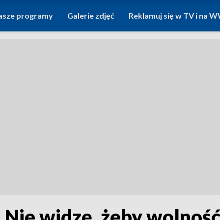
asze programy
Galerie zdjęć
Reklamuj się w TV i na
„Nie widzę, żeby wolnoś