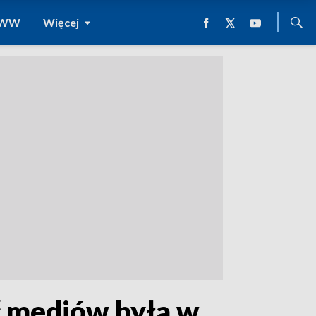
 WWW
Więcej
ć mediów była w