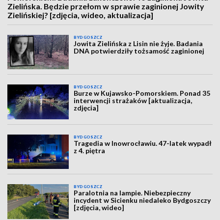
Zielińska. Będzie przełom w sprawie zaginionej Jowity
Zielińskiej? [zdjęcia, wideo, aktualizacja]
BYDGOSZCZ
Jowita Zielińska z Lisin nie żyje. Badania
DNA potwierdziły tożsamość zaginionej
BYDGOSZCZ
Burze w Kujawsko-Pomorskiem. Ponad 35
interwencji strażaków [aktualizacja,
zdjęcia]
BYDGOSZCZ
Tragedia w Inowrocławiu. 47-latek wypadł
z 4. piętra
BYDGOSZCZ
Paralotnia na lampie. Niebezpieczny
incydent w Sicienku niedaleko Bydgoszczy
[zdjęcia, wideo]