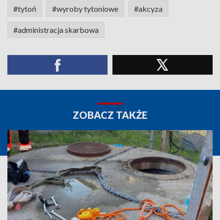
#tytoń
#wyroby tytoniowe
#akcyza
#administracja skarbowa
ZOBACZ TAKŻE