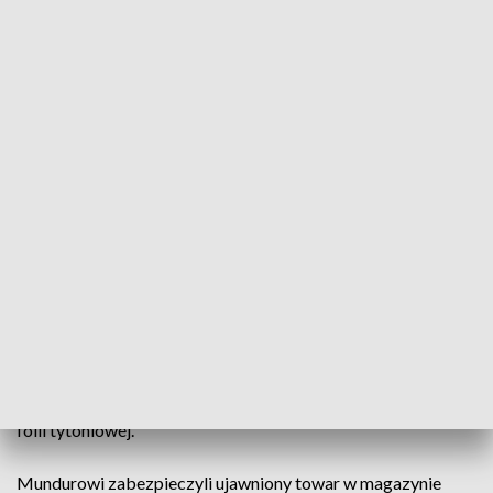
kujawsko-pomorską KAS
Przed kilkoma dniami funkcjonariusze KAS skontrolowali
teren jednej z posesji w powiecie inowrocławskim.
Mundurowi zwrócili uwagę na dwie podejrzane naczepy
tirów, które były zabezpieczone rumuńskimi plombami
celnymi. Funkcjonariusze KAS postanowili sprawdzić, co
znajduje się w środku.
Po otwarciu okazało się, że w jednej z naczep, w papierowych
workach bez oznaczeń, ukryty był pocięty tytoń do palenia o
łącznej wadze 8 220 kg.
W drugiej, funkcjonariusze znaleźli ponad 15 300 kg suszu
tytoniowego zapakowanego w kartony oraz 7 260 kg tzw.
folii tytoniowej.
Mundurowi zabezpieczyli ujawniony towar w magazynie