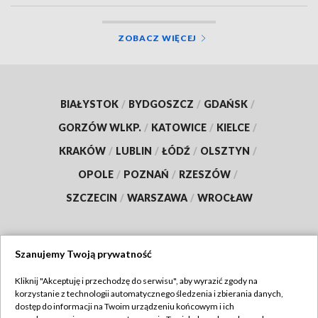
ZOBACZ WIĘCEJ
BIAŁYSTOK
/
BYDGOSZCZ
/
GDAŃSK
/
GORZÓW WLKP.
/
KATOWICE
/
KIELCE
/
KRAKÓW
/
LUBLIN
/
ŁÓDŹ
/
OLSZTYN
/
OPOLE
/
POZNAŃ
/
RZESZÓW
/
SZCZECIN
/
WARSZAWA
/
WROCŁAW
Szanujemy Twoją prywatność
Dołącz do nas:
Kliknij "Akceptuję i przechodzę do serwisu", aby wyrazić zgody na
korzystanie z technologii automatycznego śledzenia i zbierania danych,
TVP
dostęp do informacji na Twoim urządzeniu końcowym i ich