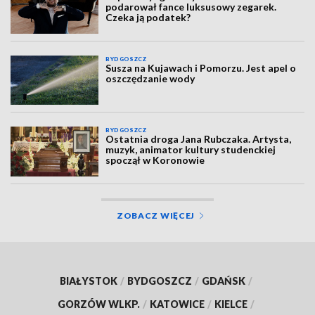
podarował fance luksusowy zegarek.
Czeka ją podatek?
BYDGOSZCZ
Susza na Kujawach i Pomorzu. Jest apel o
oszczędzanie wody
BYDGOSZCZ
Ostatnia droga Jana Rubczaka. Artysta,
muzyk, animator kultury studenckiej
spoczął w Koronowie
ZOBACZ WIĘCEJ
BIAŁYSTOK
/
BYDGOSZCZ
/
GDAŃSK
/
GORZÓW WLKP.
/
KATOWICE
/
KIELCE
/