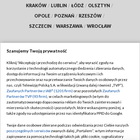
KRAKÓW
/
LUBLIN
/
ŁÓDŹ
/
OLSZTYN
/
OPOLE
/
POZNAŃ
/
RZESZÓW
/
SZCZECIN
/
WARSZAWA
/
WROCŁAW
Szanujemy Twoją prywatność
Dołącz do nas:
Kliknij "Akceptuję i przechodzę do serwisu", aby wyrazić zgody na
korzystanie z technologii automatycznego śledzenia i zbierania danych,
TVP
dostęp do informacji na Twoim urządzeniu końcowym i ich
Abonament TVP
przechowywanie oraz na przetwarzanie Twoich danych osobowych przez
Regulamin TVP
nas, czyli Telewizję Polską S.A. w likwidacji (zwaną dalej również „TVP”),
Emisja w TVP
Polityka prywatności
Zaufanych Partnerów z IAB* (1201 firm)
oraz pozostałych
Zaufanych
Partnerów TVP (93 firm)
, w celach marketingowych (w tym do
Centrum informacji TVP
Moje zgody
zautomatyzowanego dopasowania reklam do Twoich zainteresowań i
mierzenia ich skuteczności) i pozostałych, które wskazujemy poniżej, a
Naziemna Telewizja Cyfrowa
Pomoc
także zgody na udostępnianie przez nas identyfikatora PPID do Google.
Sklep TVP
Biuro reklamy
Twoje dane osobowe zbierane podczas odwiedzania przez Ciebie naszych
Rada Programowa
Kontakt
poszczególnych serwisów
zwanych dalej „Portalem”, w tym informacje
zapisywane za pomocą technologii takich jak: pliki cookie, sygnalizatory
System NOS