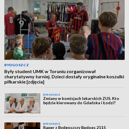
BYDGOSZCZ
Były student UMK w Toruniu zorganizował
charytatywny turniej. Dzieci dostały oryginalne koszulki
piłkarskie [zdjęcia]
BYDGOSZCZ
Zmiany w komisjach lekarskich ZUS. Kto
będzie kierowany do Gdańska i Łodzi?
BYDGOSZCZ
Raper z Bydgoszczy Bedoes 2115