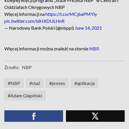
kolejnej edycji programu „Staże Prezesa NBP” w Centrali i
Oddziałach Okręgowych NBP
Więcej informacji na
https://t.co/MCj6aPMYiy
pic.twitter.com/ldHXDULHnR
— Narodowy Bank Polski (@nbppl)
June 14, 2021
Więcej informacji można znaleźć na stornie
NBP
.
Źródło:
NBP
#NBP
#staż
#prezes
#aplikacja
#Adam Glapiński