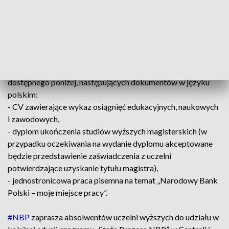
poprzez uczestnictwo w szkoleniach zawodowych,
- konsultacje z ekspertami NBP,
- atrakcyjny pakiet świadczeń pracowniczych.
Osoby zainteresowane proszone są o przesłanie do 18 lipca
2021 r., za pośrednictwem formularza elektronicznego
dostępnego poniżej, następujących dokumentów w języku
polskim:
- CV zawierające wykaz osiągnięć edukacyjnych, naukowych
i zawodowych,
- dyplom ukończenia studiów wyższych magisterskich (w
przypadku oczekiwania na wydanie dyplomu akceptowane
będzie przedstawienie zaświadczenia z uczelni
potwierdzające uzyskanie tytułu magistra),
- jednostronicowa praca pisemna na temat „Narodowy Bank
Polski – moje miejsce pracy”.
#NBP
zaprasza absolwentów uczelni wyższych do udziału w