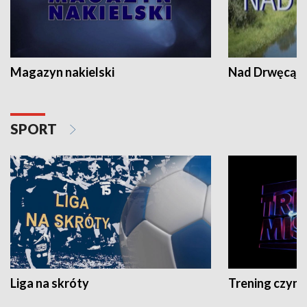
Magazyn nakielski
Nad Drwęcą
SPORT
Liga na skróty
Trening czyni 