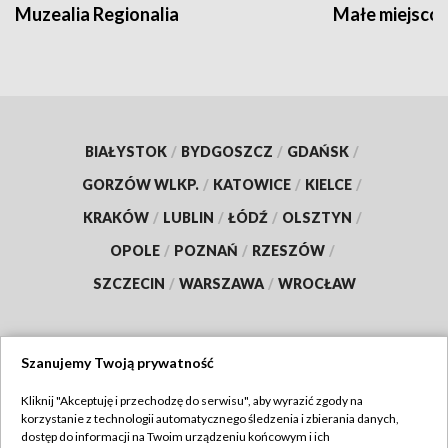
Muzealia Regionalia
Małe miejscow
BIAŁYSTOK
/
BYDGOSZCZ
/
GDAŃSK
/
GORZÓW WLKP.
/
KATOWICE
/
KIELCE
/
KRAKÓW
/
LUBLIN
/
ŁÓDŹ
/
OLSZTYN
/
OPOLE
/
POZNAŃ
/
RZESZÓW
/
SZCZECIN
/
WARSZAWA
/
WROCŁAW
Szanujemy Twoją prywatność
Dołącz do nas:
Kliknij "Akceptuję i przechodzę do serwisu", aby wyrazić zgody na
korzystanie z technologii automatycznego śledzenia i zbierania danych,
TVP
dostęp do informacji na Twoim urządzeniu końcowym i ich