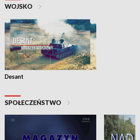
WOJSKO
Desant
SPOŁECZEŃSTWO