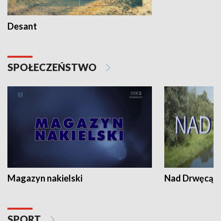
Desant
SPOŁECZEŃSTWO
Magazyn nakielski
Nad Drwęcą
SPORT