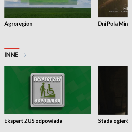
Agroregion
Dni Pola Min
INNE
Ekspert ZUS odpowiada
Stada ogieró