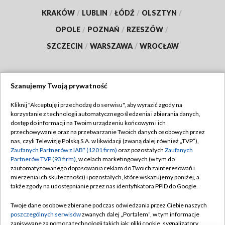
KRAKÓW
/
LUBLIN
/
ŁÓDŹ
/
OLSZTYN
/
OPOLE
/
POZNAŃ
/
RZESZÓW
/
SZCZECIN
/
WARSZAWA
/
WROCŁAW
Szanujemy Twoją prywatność
Dołącz do nas:
Kliknij "Akceptuję i przechodzę do serwisu", aby wyrazić zgody na
korzystanie z technologii automatycznego śledzenia i zbierania danych,
TVP
dostęp do informacji na Twoim urządzeniu końcowym i ich
Abonament TVP
przechowywanie oraz na przetwarzanie Twoich danych osobowych przez
Regulamin TVP
nas, czyli Telewizję Polską S.A. w likwidacji (zwaną dalej również „TVP”),
Emisja w TVP
Polityka prywatności
Zaufanych Partnerów z IAB* (1201 firm)
oraz pozostałych
Zaufanych
Partnerów TVP (93 firm)
, w celach marketingowych (w tym do
Centrum informacji TVP
Moje zgody
zautomatyzowanego dopasowania reklam do Twoich zainteresowań i
mierzenia ich skuteczności) i pozostałych, które wskazujemy poniżej, a
Naziemna Telewizja Cyfrowa
Pomoc
także zgody na udostępnianie przez nas identyfikatora PPID do Google.
Sklep TVP
Biuro reklamy
Twoje dane osobowe zbierane podczas odwiedzania przez Ciebie naszych
Rada Programowa
Kontakt
poszczególnych serwisów
zwanych dalej „Portalem”, w tym informacje
zapisywane za pomocą technologii takich jak: pliki cookie, sygnalizatory