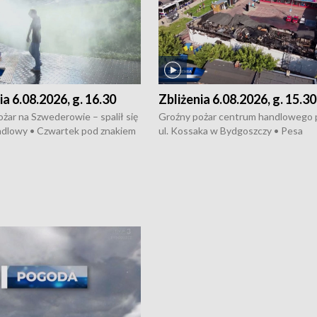
ia 6.08.2026, g. 16.30
Zbliżenia 6.08.2026, g. 15.30
żar na Szwederowie – spalił się
Groźny pożar centrum handlowego 
ndlowy • Czwartek pod znakiem
ul. Kossaka w Bydgoszczy • Pesa
burz • Dobre prognozy dla
wyprodukuje nowoczesne,
 – rolnicy mogą liczyć na
energooszczędne pociągi dla Polregi
lony • Akcja porodowa na trasie
Zmiany w przepisach o pomocy
uń – pomógł policyjny patrol •
społecznej • Przed nami 10. jubileu
my na kolejną odsłonę programu
Festiwal Wisły
ato”