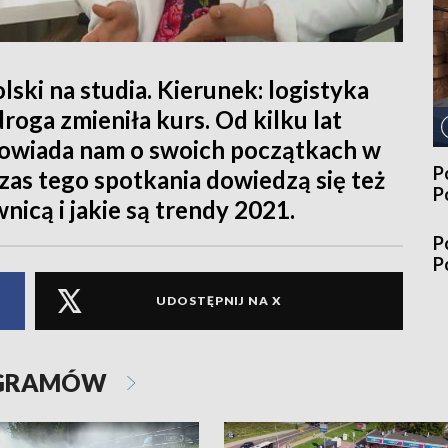
lski na studia. Kierunek: logistyka
roga zmieniła kurs. Od kilku lat
 Opowiada nam o swoich początkach w
P
dczas tego spotkania dowiedzą się też
P
nicą i jakie są trendy 2021.
P
P
UDOSTĘPNIJ NA X
OGRAMÓW