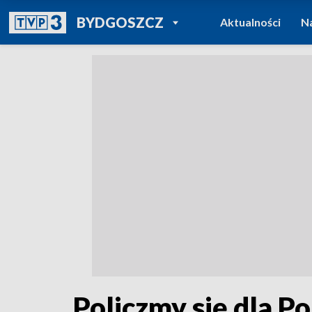
POWRÓT DO
BYDGOSZCZ
Aktualności
N
TVP REGIONY
Policzmy się dla Po