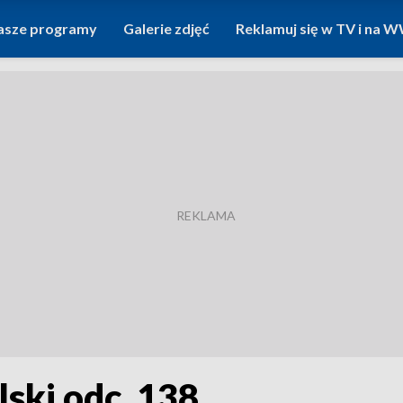
asze programy
Galerie zdjęć
Reklamuj się w TV i na
lski odc. 138