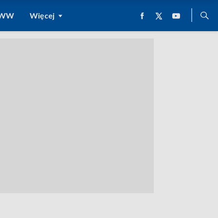
 WWW
Więcej