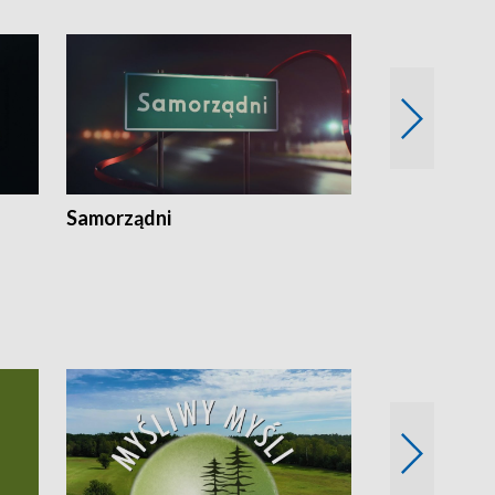
Samorządni
Wspólna sp