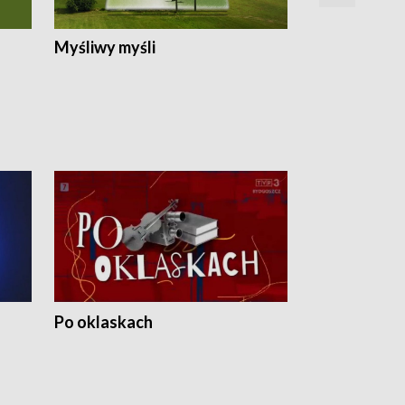
Myśliwy myśli
Spotkania z 
Po oklaskach