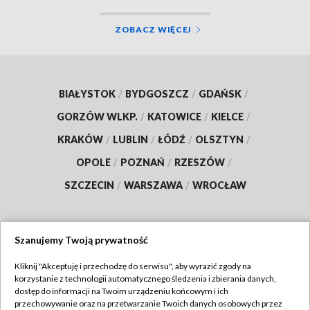
ZOBACZ WIĘCEJ
BIAŁYSTOK
/
BYDGOSZCZ
/
GDAŃSK
/
GORZÓW WLKP.
/
KATOWICE
/
KIELCE
/
KRAKÓW
/
LUBLIN
/
ŁÓDŹ
/
OLSZTYN
/
OPOLE
/
POZNAŃ
/
RZESZÓW
/
SZCZECIN
/
WARSZAWA
/
WROCŁAW
Szanujemy Twoją prywatność
Dołącz do nas:
Kliknij "Akceptuję i przechodzę do serwisu", aby wyrazić zgody na
korzystanie z technologii automatycznego śledzenia i zbierania danych,
TVP
dostęp do informacji na Twoim urządzeniu końcowym i ich
Abonament TVP
przechowywanie oraz na przetwarzanie Twoich danych osobowych przez
Regulamin TVP