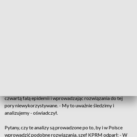
COVID-19, a także od tego też zależy kwestia potencjalnych
kolejnych lockdownów. - W związku z tym, to jest sprawa nas
wszystkich - powiedział.
Jak dodał, w tej chwili ponad 55 proc. pełnoletnich Polaków
jest zaszczepionych pierwszą dawką szczepionki, bądź
zarejestrowanych na szczepienie i w najbliższych tygodniach
tę pierwszą dawkę przyjmie. Zaznaczył, że ten odsetek jest
daleko niewystraczający, stąd inicjatywy rządu dotyczące
zachęcania Polaków do szczepień.
Dworczyk dodał, że rząd przygląda się temu, co dzieje się w
innych krajach. Zauważył, że niektóre z nich już mierzą się z
czwartą falą epidemii i wprowadzając rozwiązania do tej
pory niewykorzystywane. - My to uważnie śledzimy i
analizujemy - oświadczył.
Pytany, czy te analizy są prowadzone po to, by i w Polsce
wprowadzić podobne rozwiązania, szef KPRM odparł: - W