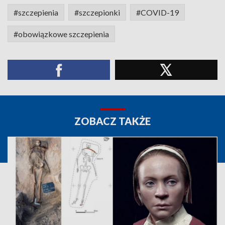
#szczepienia
#szczepionki
#COVID-19
#obowiązkowe szczepienia
ZOBACZ TAKŻE