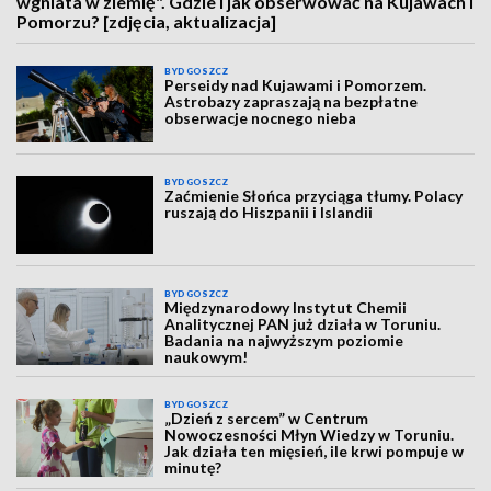
wgniata w ziemię". Gdzie i jak obserwować na Kujawach i
Pomorzu? [zdjęcia, aktualizacja]
BYDGOSZCZ
Perseidy nad Kujawami i Pomorzem.
Astrobazy zapraszają na bezpłatne
obserwacje nocnego nieba
BYDGOSZCZ
Zaćmienie Słońca przyciąga tłumy. Polacy
ruszają do Hiszpanii i Islandii
BYDGOSZCZ
Międzynarodowy Instytut Chemii
Analitycznej PAN już działa w Toruniu.
Badania na najwyższym poziomie
naukowym!
BYDGOSZCZ
„Dzień z sercem” w Centrum
Nowoczesności Młyn Wiedzy w Toruniu.
Jak działa ten mięsień, ile krwi pompuje w
minutę?