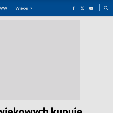
 WWW
Więcej
 wiekowych kupuje