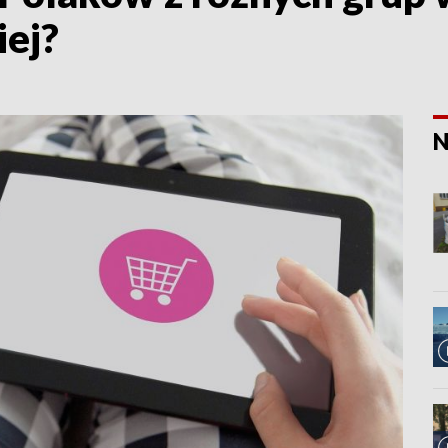
iej?
N