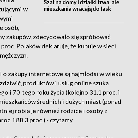
Szał na domy i działki trwa, ale
mieszkania wracają do łask
zującymi w
owymi
e osób,
rmy zakupów, zdecydowało się spróbować
8 proc. Polaków deklaruje, że kupuje w sieci.
 mężczyzn.
zi o zakupy internetowe są najmłodsi w wieku
 zdziwić, produktów i usług online szuka
go i 70-tego roku życia (kolejno 31,1 proc. i
 mieszkańców średnich i dużych miast (ponad
niej robią je również rodzice i osoby z
c. i 88,3 proc.) - czytamy.