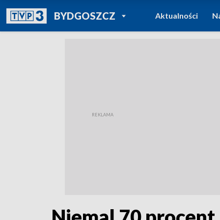
POWRÓT DO
BYDGOSZCZ
Aktualności
N
TVP REGIONY
Niemal 70 procent