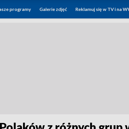
asze programy
Galerie zdjęć
Reklamuj się w TV i na
 Polaków z różnych grup