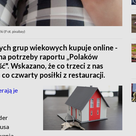
i (Fot. pixabay)
ych grup wiekowych kupuje online -
na potrzeby raportu „Polaków
". Wskazano, że co trzeci z nas
co czwarty posiłki z restauracji.
rają je
der
usa
wania