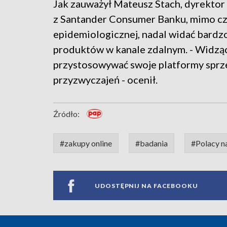
Jak zauważył Mateusz Stach, dyrektor d
z Santander Consumer Banku, mimo cz
epidemiologicznej, nadal widać bard
produktów w kanale zdalnym. - Widząc
przystosowywać swoje platformy sprz
przyzwyczajeń - ocenił.
Źródło:
#zakupy online
#badania
#Polacy n
UDOSTĘPNIJ NA FACEBOOKU