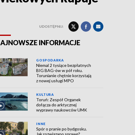
UDOSTĘPNIJ:
AJNOWSZE INFORMACJE
GOSPODARKA
Niemal 2 tysiące bezpłatnych
BIG BAG-ów w pół roku.
Torunianie chętnie korzystają
z nowej usługi MPO
KULTURA
Toruń: Zespół Organek
dołącza do arktycznej
wyprawy naukowców UMK
INNE
Spór o pranie po bydgosku.
Jak rozwiązano sprawę?