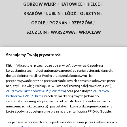
GORZÓW WLKP.
/
KATOWICE
/
KIELCE
/
KRAKÓW
/
LUBLIN
/
ŁÓDŹ
/
OLSZTYN
/
OPOLE
/
POZNAŃ
/
RZESZÓW
/
SZCZECIN
/
WARSZAWA
/
WROCŁAW
Szanujemy Twoją prywatność
Dołącz do nas:
Kliknij "Akceptuję i przechodzę do serwisu", aby wyrazić zgody na
korzystanie z technologii automatycznego śledzenia i zbierania danych,
TVP
dostęp do informacji na Twoim urządzeniu końcowym i ich
Abonament TVP
przechowywanie oraz na przetwarzanie Twoich danych osobowych przez
Regulamin TVP
nas, czyli Telewizję Polską S.A. w likwidacji (zwaną dalej również „TVP”),
Emisja w TVP
Polityka prywatności
Zaufanych Partnerów z IAB* (1201 firm)
oraz pozostałych
Zaufanych
Partnerów TVP (93 firm)
, w celach marketingowych (w tym do
Centrum informacji TVP
Moje zgody
zautomatyzowanego dopasowania reklam do Twoich zainteresowań i
mierzenia ich skuteczności) i pozostałych, które wskazujemy poniżej, a
Naziemna Telewizja Cyfrowa
Pomoc
także zgody na udostępnianie przez nas identyfikatora PPID do Google.
Sklep TVP
Biuro reklamy
Twoje dane osobowe zbierane podczas odwiedzania przez Ciebie naszych
Rada Programowa