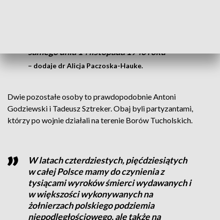
mogile znajduje się Marian Olejniczak,
który był żołnierzem AK i pochodził z
Bydgoszczy, była druga mogiła, w której
pochowano dwie osoby, stracone tego
samego dnia 14 listopada 1946 roku
– dodaje dr Alicja Paczoska-Hauke.
Dwie pozostałe osoby to prawdopodobnie Antoni
Godziewski i Tadeusz Sztreker. Obaj byli partyzantami,
którzy po wojnie działali na terenie Borów Tucholskich.
W latach czterdziestych, pięćdziesiątych
w całej Polsce mamy do czynienia z
tysiącami wyroków śmierci wydawanych i
w większości wykonywanych na
żołnierzach polskiego podziemia
niepodległościowego, ale także na