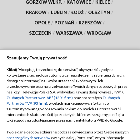
GORZÓW WLKP.
/
KATOWICE
/
KIELCE
/
KRAKÓW
/
LUBLIN
/
ŁÓDŹ
/
OLSZTYN
/
OPOLE
/
POZNAŃ
/
RZESZÓW
/
SZCZECIN
/
WARSZAWA
/
WROCŁAW
Szanujemy Twoją prywatność
Dołącz do nas:
Kliknij "Akceptuję i przechodzę do serwisu", aby wyrazić zgody na
korzystanie z technologii automatycznego śledzenia i zbierania danych,
TVP
dostęp do informacji na Twoim urządzeniu końcowym i ich
Abonament TVP
przechowywanie oraz na przetwarzanie Twoich danych osobowych przez
Regulamin TVP
nas, czyli Telewizję Polską S.A. w likwidacji (zwaną dalej również „TVP”),
Emisja w TVP
Polityka prywatności
Zaufanych Partnerów z IAB* (1201 firm)
oraz pozostałych
Zaufanych
Partnerów TVP (93 firm)
, w celach marketingowych (w tym do
Centrum informacji TVP
Moje zgody
zautomatyzowanego dopasowania reklam do Twoich zainteresowań i
mierzenia ich skuteczności) i pozostałych, które wskazujemy poniżej, a
Naziemna Telewizja Cyfrowa
Pomoc
także zgody na udostępnianie przez nas identyfikatora PPID do Google.
Sklep TVP
Biuro reklamy
Twoje dane osobowe zbierane podczas odwiedzania przez Ciebie naszych
Rada Programowa
Kontakt
poszczególnych serwisów
zwanych dalej „Portalem”, w tym informacje