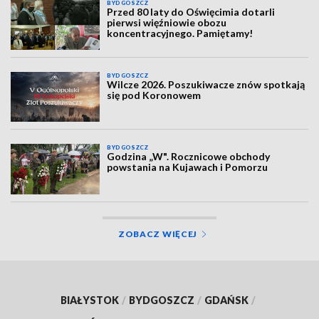
BYDGOSZCZ
Przed 80 laty do Oświęcimia dotarli
pierwsi więźniowie obozu
koncentracyjnego. Pamiętamy!
BYDGOSZCZ
Wilcze 2026. Poszukiwacze znów spotkają
się pod Koronowem
BYDGOSZCZ
Godzina „W". Rocznicowe obchody
powstania na Kujawach i Pomorzu
ZOBACZ WIĘCEJ
BIAŁYSTOK
/
BYDGOSZCZ
/
GDAŃSK
/