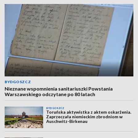
BYDGOSZCZ
Nieznane wspomnienia sanitariuszki Powstania
Warszawskiego odczytane po 80 latach
BYDGOSZCZ
Toruńska aktywistka z aktem oskarżenia.
Zaprzeczała niemieckim zbrodniom w
Auschwitz-Birkenau