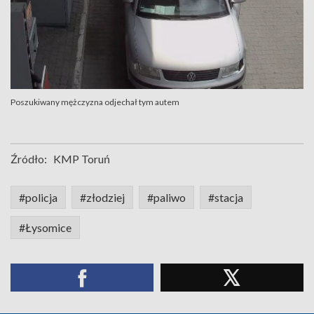
Poszukiwany mężczyzna odjechał tym autem
Źródło:
KMP Toruń
#policja
#złodziej
#paliwo
#stacja
#Łysomice