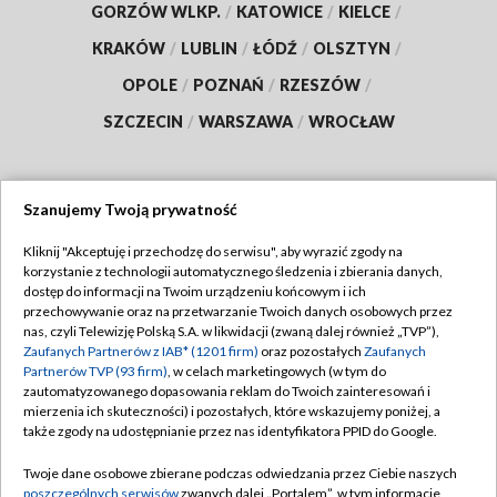
GORZÓW WLKP.
/
KATOWICE
/
KIELCE
/
KRAKÓW
/
LUBLIN
/
ŁÓDŹ
/
OLSZTYN
/
OPOLE
/
POZNAŃ
/
RZESZÓW
/
SZCZECIN
/
WARSZAWA
/
WROCŁAW
Szanujemy Twoją prywatność
Dołącz do nas:
Kliknij "Akceptuję i przechodzę do serwisu", aby wyrazić zgody na
korzystanie z technologii automatycznego śledzenia i zbierania danych,
TVP
dostęp do informacji na Twoim urządzeniu końcowym i ich
Abonament TVP
przechowywanie oraz na przetwarzanie Twoich danych osobowych przez
Regulamin TVP
nas, czyli Telewizję Polską S.A. w likwidacji (zwaną dalej również „TVP”),
Emisja w TVP
Zaufanych Partnerów z IAB* (1201 firm)
oraz pozostałych
Zaufanych
Polityka prywatności
Partnerów TVP (93 firm)
, w celach marketingowych (w tym do
Centrum informacji TVP
Moje zgody
zautomatyzowanego dopasowania reklam do Twoich zainteresowań i
mierzenia ich skuteczności) i pozostałych, które wskazujemy poniżej, a
Naziemna Telewizja Cyfrowa
Pomoc
także zgody na udostępnianie przez nas identyfikatora PPID do Google.
Sklep TVP
Biuro reklamy
Twoje dane osobowe zbierane podczas odwiedzania przez Ciebie naszych
Rada Programowa
poszczególnych serwisów
zwanych dalej „Portalem”, w tym informacje
Kontakt