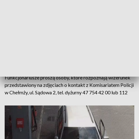
Policjanci z Komisariatu w Chełmży poszukują sprawcy
kradzieży paliwa. W niedzielę 4 lipca mężczyzna zatankował
paliwo na stacji benzynowej w Łysomicach i odjechał bez
płacenia. Straty wyniosły kilkaset złotych
W toku postępowania policjanci zabezpieczyli monitoring na
którym widoczny jest sprawca i pojazd, którym się poruszał
(volkswagen kombi, zagraniczne numery rejestracyjne SO
QQ 200).
Funkcjonariusze proszą osoby, które rozpoznają wizerunek
przedstawiony na zdjęciach o kontakt z Komisariatem Policji
w Chełmży, ul. Sądowa 2, tel. dyżurny 47 754 42 00 lub 112