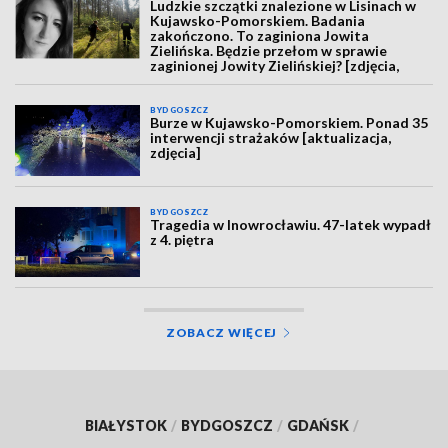
Ludzkie szczątki znalezione w Lisinach w
Kujawsko-Pomorskiem. Badania
zakończono. To zaginiona Jowita
Zielińska. Będzie przełom w sprawie
zaginionej Jowity Zielińskiej? [zdjęcia,
wideo, aktualizacja]
BYDGOSZCZ
Burze w Kujawsko-Pomorskiem. Ponad 35
interwencji strażaków [aktualizacja,
zdjęcia]
BYDGOSZCZ
Tragedia w Inowrocławiu. 47-latek wypadł
z 4. piętra
ZOBACZ WIĘCEJ
BIAŁYSTOK
/
BYDGOSZCZ
/
GDAŃSK
/