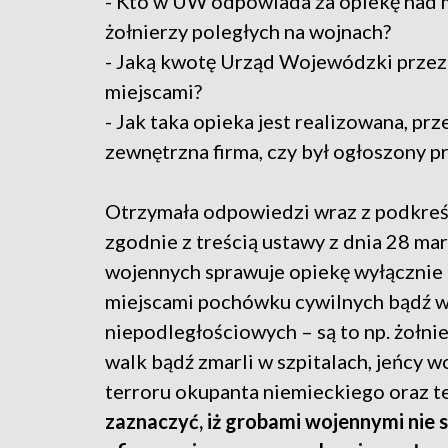
- Kto w UW odpowiada za opiekę nad 
żołnierzy poległych na wojnach?
- Jaką kwotę Urząd Wojewódzki przez
miejscami?
- Jak taka opieka jest realizowana, pr
zewnętrzna firma, czy był ogłoszony p
Otrzymała odpowiedzi wraz z podkre
zgodnie z treścią ustawy z dnia 28 ma
wojennych sprawuje opiekę wyłącznie 
miejscami pochówku cywilnych bądź w
niepodległościowych – są to np. żołn
walk bądź zmarli w szpitalach, jeńcy w
terroru okupanta niemieckiego oraz t
zaznaczyć, iż grobami wojennymi nie 