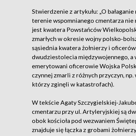
Stwierdzenie z artykułu: „O bałaganie
terenie wspomnianego cmentarza nie 
jest kwatera Powstańców Wielkopolski
zmarłych w okresie wojny polsko-bols
sąsiednia kwatera żołnierzy i oficeró
dwudziestolecia międzywojennego, a w
emerytowani oficerowie Wojska Polski
czynnej zmarli z różnych przyczyn, np. 
którzy zginęli w katastrofach).
W tekście Agaty Szczygielskiej-Jakubow
cmentarzu przy ul. Artyleryjskiej są 
obok kościoła pod wezwaniem Świętego
znajduje się łączka z grobami żołnier