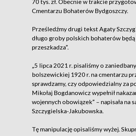
70 tys. zł. Obecnie w trakcie przygot
Cmentarzu Bohaterów Bydgoszczy.
Prześledźmy drugi tekst Agaty Szczygie
długo groby polskich bohaterów będą
przeszkadza”.
„5 lipca 2021 r. pisaliśmy o zaniedba
bolszewickiej 1920 r. na cmentarzu prz
sprawdzamy, czy odpowiedzialny za 
Mikołaj Bogdanowicz wypełnił nakaza
wojennych obowiązek” – napisała na 
Szczygielska-Jakubowska.
Tę manipulację opisaliśmy wyżej. Skup