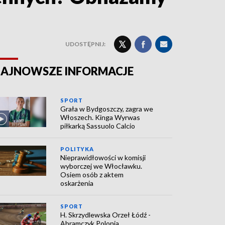
UDOSTĘPNIJ:
AJNOWSZE INFORMACJE
SPORT
Grała w Bydgoszczy, zagra we
Włoszech. Kinga Wyrwas
piłkarką Sassuolo Calcio
POLITYKA
Nieprawidłowości w komisji
wyborczej we Włocławku.
Osiem osób z aktem
oskarżenia
SPORT
H. Skrzydlewska Orzeł Łódź -
Abramczyk Polonia