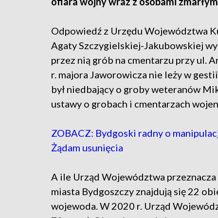
ofiara wojny wraz z osobami zmarłymi
Odpowiedź z Urzędu Województwa Kuj
Agaty Szczygielskiej-Jakubowskiej w
przez nią grób na cmentarzu przy ul. 
r. majora Jaworowicza nie leży w gest
był niedbający o groby weteranów Miko
ustawy o grobach i cmentarzach wojen
ZOBACZ: Bydgoski radny o manipulacji
Żądam usunięcia
A ile Urząd Województwa przeznacza 
miasta Bydgoszczy znajdują się 22 ob
wojewoda. W 2020 r. Urząd Wojewódzki 