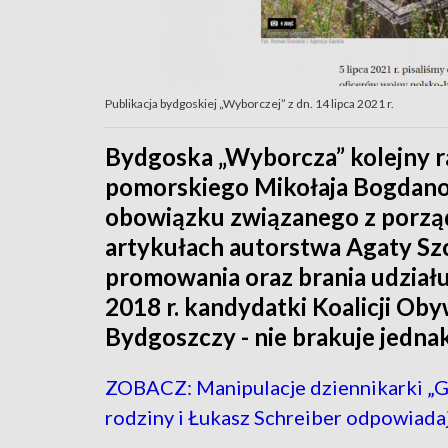
Publikacja bydgoskiej „Wyborczej” z dn. 14 lipca 2021 r.
Bydgoska „Wyborcza” kolejny 
pomorskiego Mikołaja Bogdanow
obowiązku związanego z porz
artykułach autorstwa Agaty Szc
promowania oraz brania udziału
2018 r. kandydatki Koalicji Ob
Bydgoszczy - nie brakuje jednak
ZOBACZ: Manipulacje dziennikarki „G
rodziny i Łukasz Schreiber odpowiada