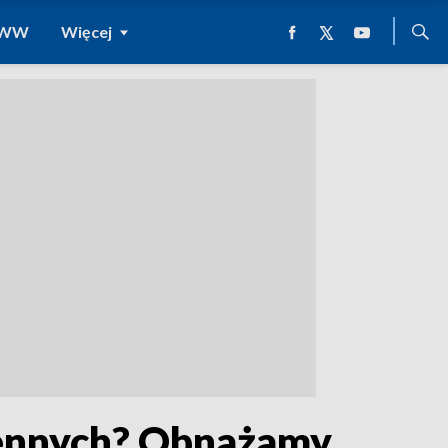
 WWW
Więcej
ennych? Obnażamy