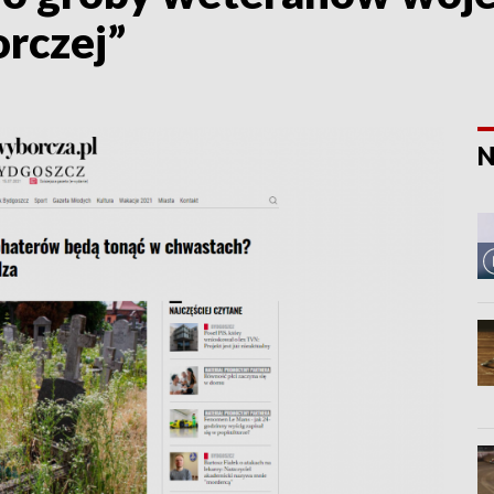
rczej”
N