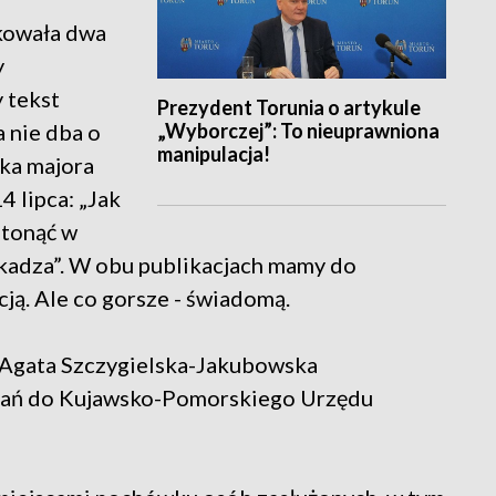
ikowała dwa
y
 tekst
Prezydent Torunia o artykule
„Wyborczej”: To nieuprawniona
a nie dba o
manipulacja!
ka majora
4 lipca: „Jak
 tonąć w
kadza”. W obu publikacjach mamy do
cją. Ale co gorsze - świadomą.
u Agata Szczygielska-Jakubowska
tań do Kujawsko-Pomorskiego Urzędu