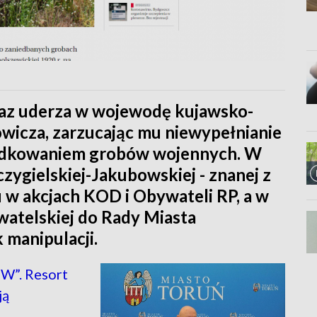
raz uderza w wojewodę kujawsko-
icza, zarzucając mu niewypełnianie
ądkowaniem grobów wojennych. W
zygielskiej-Jakubowskiej - znanej z
 w akcjach KOD i Obywateli RP, a w
ywatelskiej do Rady Miasta
 manipulacji.
W”. Resort
ją