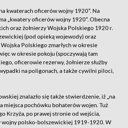
 na kwaterach oficerów wojny 1920”. Na
ma „kwatery oficerów wojny 1920”. Obecna
ch oraz żołnierzy Wojska Polskiego 1920 r.
zewickiej (pod opieką wojewody) oraz
w Wojska Polskiego zmarłych w okresie
ięc w okresie pokoju (spoczywają tam
ego, oficerowie rezerwy, żołnierze służby
wypadki na poligonach, a także cywilni piloci,
skiej znalazło się także stwierdzenie, iż „na
dwa miejsca pochówku bohaterów wojen. Tuż
 Krzyża, po prawej stronie od wejścia,
zy wojny polsko-bolszewickiej 1919-1920. W