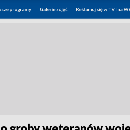
asze programy
Galerie zdjęć
Reklamuj się w TV i na
 o groby weteranów woj