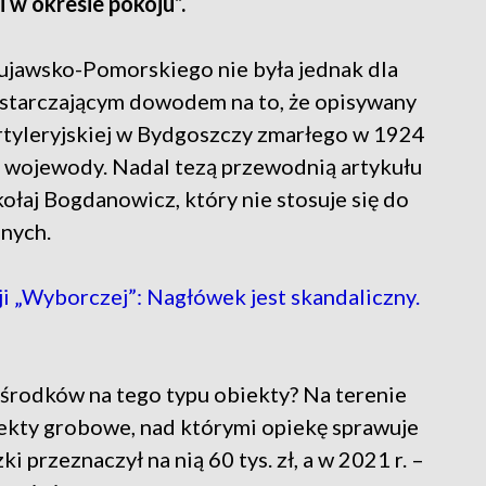
 w okresie pokoju”.
awsko-Pomorskiego nie była jednak dla
ystarczającym dowodem na to, że opisywany
Artyleryjskiej w Bydgoszczy zmarłego w 1924
ii wojewody. Nadal tezą przewodnią artykułu
łaj Bogdanowicz, który nie stosuje się do
nych.
 „Wyborczej”: Nagłówek jest skandaliczny.
środków na tego typu obiekty? Na terenie
iekty grobowe, nad którymi opiekę sprawuje
przeznaczył na nią 60 tys. zł, a w 2021 r. –