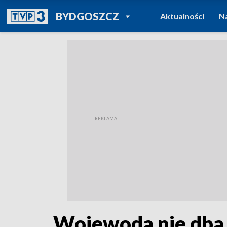
POWRÓT DO
BYDGOSZCZ
Aktualności
N
TVP REGIONY
Wojewoda nie dba