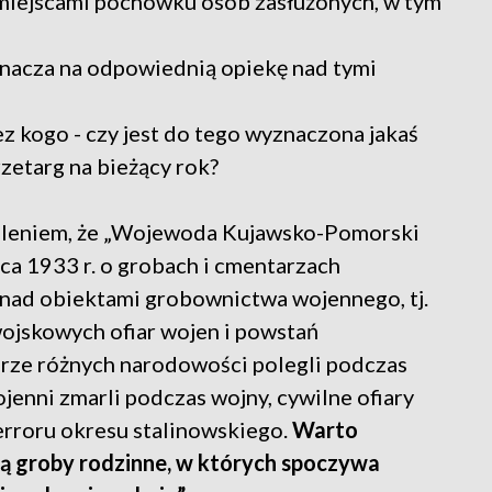
miejscami pochówku osób zasłużonych, w tym
nacza na odpowiednią opiekę nad tymi
zez kogo - czy jest do tego wyznaczona jakaś
rzetarg na bieżący rok?
śleniem, że „Wojewoda Kujawsko-Pomorski
rca 1933 r. o grobach i cmentarzach
nad obiektami grobownictwa wojennego, tj.
ojskowych ofiar wojen i powstań
ierze różnych narodowości polegli podczas
ojenni zmarli podczas wojny, cywilne ofiary
erroru okresu stalinowskiego.
Warto
są groby rodzinne, w których spoczywa